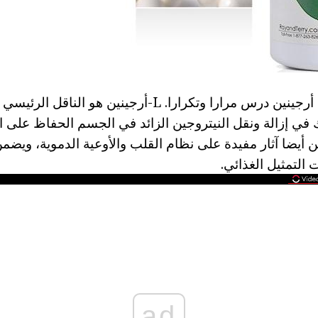
اليوم، وضرر وفوائد أرجينين درس مرارا وتكرارا. L-أرجينين هو الن
 في إزالة ونقل النيتروجين الزائد في الجسم الحفاظ على الت
نين أيضا آثار مفيدة على نظام القلب والأوعية الدموية، وي
لتمثيل الغذائي.
ad