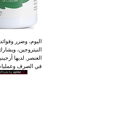
النيتروجين، ويشارك
العنصر. لديها أرجي
في الصرف وعمليات ا