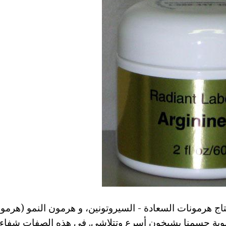
اج هرمونات السعادة - السيروتونين، و هرمون النمو (هرمو
وية جسمنا يشيخون أسرع وتتلاشى. في هذه الصفات شفاء لا