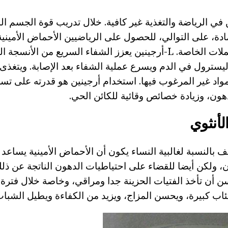
 في الرياضة والتغذية غير كافية. خلال تدريب قوة الجسم ال
 10٪ من مادة، على التوالي، للحصول على الرياضيين الأحماض الأمين
وهي استخدام المكملات الخاصة. L-أرجينين يعزز الشفاء السريع من ا
ليسترول في الدم ويسرع عملية الشفاء بعد الإصابة. ويتغذى 
اد غير المرغوب فيها. استخدام أرجينين هو قدرته على تسري
ون، وزيادة خصائص وقائية للكائن الحي.
لأنثوي
النسبة لغالبية النساء يكون أن الأحماض الأمينية يساع
 ولكن أيضا للقضاء على احتياطيات الدهون الناتجة عن ذلك.
أن تأخذ الفتيات الحزينة جدا ومراقي، وخاصة خلال فترة ا
اب كبيرة، ويحسن المزاج، ويزيد من الكفاءة ويطيل الشباب