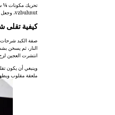
تحريك مكونات ¼ سا
vzbuhnut، وجعل العجين أكثر كثافة ولزج.
كيفية تقلى 
صفة الكبد شرحات ل
النار، ثم يسخن بشد
انتشرت العجين لزج 
وينبغي أن يكون تقل
ملعقة مقلوب ويطهى