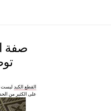
صفة ال
توص
القطع الكبد
ليست فق
على الكثير من الحدي