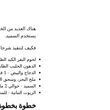
هناك العديد من الخ
يستخدم السميد.
فكيف لتنفيذ شرحات 
لحوم البقر الكبد الطازج - 500-0
الدهون الحليب الطازج - 250 مل تمرغ يفر وحوالي 100 
الدجاج والبيض - 1 قطعة كبيرة.
ملح البحر، وسحق ال
السميد - حوالي 2 ملاعق كبيرة (إضافة اختياري)؛
الزيوت النباتية - للم
خطوة بخطوة م