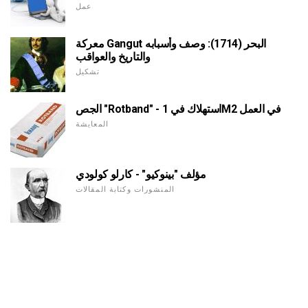
عمل
معركة Gangut البحر (1714): وصف وأسبابه
والتاريخ والعواقب
تشكيل
الجص "Rotband" - استهلاك في 1M2 في العمل
المعايشة
مؤلف "بينوكيو" - كارلو كولودي
المنشورات وكتابة المقالات