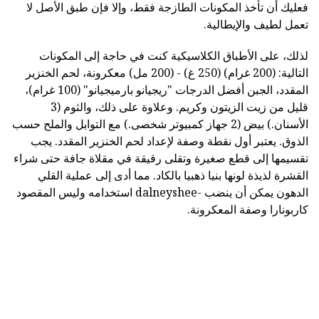
فعليك أن تأخذ المكونات الطازجة فقط، وإلا فإن طبق الأصل لا
تعمل لطيف والإيطالية.
لذلك، على الأطباق الكلاسيكية كنت في حاجة إلى المكونات
التالية: (200 غرام) (250 غ) - (200 مل) معكرونة، لحم الخنزير
المقدد، الجبن أفضل الدرجات "ريجيانو بارميجيانو" (100 غرام)،
قليل من زيت الزيتون وكريم. وعلاوة على ذلك، والثوم (3
الأسنان.) بيض (2 جهاز كمبيوتر شخصى.) مع التوابل والملح حسب
الذوق. يعتبر أول نقطة وصفة لإعداد لحم الخنزير المقدد. يجب
تقسيمها إلى قطع صغيرة وتقلى رقيقة في مقلاة جافة حتى شراء
القشرة لذيذة لونها بنيا ذهبيا بالكاد. مما أدى إلى عملية القلي
الدهون يمكن أن ينضب -dalneyshee استخدامه وليس المقصود
كاربونارا وصفة المعكرونة.