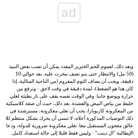
ad
وبعد ذلك، لعموم للحم الخنزير المقدد يمكن أن تصب بعض النبيذ
(50 مل) والانتظار حتى يتم نصف تبخرت عليه. بعد حوالي 10
دقيقة، ويجب أن يضاف الثوم المفروم (من الناحية المثالية، إذا
كان هذا هو الضغط)، لمدة دقيقة في وقت لاحق - وترفع من
حرارة ويوضع جانبا. وفي الوقت نفسه يقف على نار بطيئة لغلي
خليط من بياض البيض والقشدة. بعد ذلك، حيث أن صفة كلاسيكية
من المعكرونة كاربونارا، يجب أن تغلي معكرونة، مسترشدة في
ذلك التوصيات المذكورة أعلاه، لا تنسى أن يحرك بشكل منتظم للا
عالق معجون المستقبل معا. تغلي معكرونة ضرورية للدولة، ودعا
الإيطالية "ال دينت" - وليس فقط قليلا إلى حالة استعداد كامل.