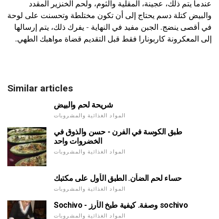
عندما يتم ذلك، عجينة، المقلية والثوم، ولحم الخنزير المقدد
والبيض كتلة دسم يحتاج إلى أن تكون مختلطة وتحسنت على لوحة
في أقصى ينضج. الجبن مفيد في النهاية - يفرك ذلك، يتم إرسالها
إلى المعكرونة كاربونارا فقط قبل التقديم قضاة مواهبك الطهي.
Similar articles
شريحة لحم والبيض
المواد الغذائية والمشروبات
طبق الكوسة في الفرن - حسن والذوق في
الخضروات واحد
المواد الغذائية والمشروبات
حساء لحم الضأن. الطبق الأول على مكتبك
المواد الغذائية والمشروبات
Sochivo - وصفة. كيفية طبخ الأرز sochivo
المواد الغذائية والمشروبات