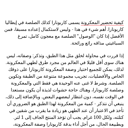
كيفية تحضير المعكرونة
يسمى كاربونارا كذلك الصلصة في إيطاليا
كاربونارا. أهم شيء في هذا - وليس لاستكمال إعداده مسبقا، فمن
الأفضل إذا كان "الوصول" الصلصة مع معجون كامل، تمرغ
السباغيتي مذاقه رائع ورائحة.
إذا قررت في محاولة لخلق مثل هذا الطبق، وتذكر: وصفاته، ليس
هناك سوى أقل قليلا في العالم من مجرد طرق لطهي المعكرونة.
لذلك، يمكن للجميع اختيار وصفة المعكرونة كاربونارا على ذوقك
الخاص والأفضليات، تجريب مجموعة متنوعة من الطبقة وتكوين
الصلصة. وشرط لا غنى عنه الوحيدة هي فقط التي والمعكرونة
وصلصة كاربونارا، وهناك حاجة حشوات لذيذة أن يكون مستعدا
في الوقت نفسه، دون انتظار لبعضهم البعض. وبالإضافة إلى ذلك،
ينبغي أن نتذكر - كمية من المعكرونة لهذا الطبق هو الضروري أن
تأخذ في الاعتبار أن عند الطهي هو زيادة ما يقرب من شقين في
كتلته، ولكل 100 غرام. يجب أن تؤخذ المنتج الجاف إلى 1 لتر.
وبطبيعة الحال، من أجل أداء بدقة كاربونارا وصفة المعكرونة،