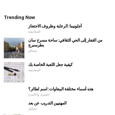
Trending Now
أجلونيما: الرعاية وظروف الاحتجاز
المعايشة
من القفار إلى الحي الثقافي: ساحة مسرح سان
بطرسبرج
مسافر
كيفية جعل اللعبة الخاصة بك
المعايشة
هذه أسماء مختلفة الببغاوات: اسم لطائر؟
المنزل والأسرة
المهنيين التدريب عن بعد
تشكيل