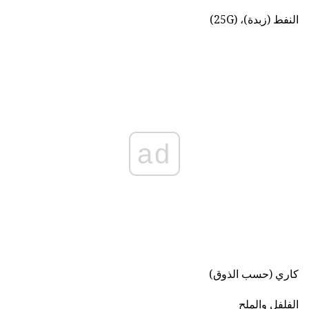
النفط (زبدة)، (25G)
ad
كاري (حسب الذوق)
الفلفل والملح