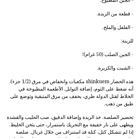
- الجبن المطبوخ.
- قطعة من الزبدة.
- الفلفل والملح.
للزينة:
- الجبن الصلب (50 غرام)؛
- الشبت والكزبرة.
هذه الخضار shinkuem مكعبات وانخفاض في مرق (1/2 جزء).
أنه ضغط على الثوم، إضافة التوابل. الأطعمة المطبوخة في
الخلاط لقتل الدولة طري، يخفف من مرق المتبقية وتوضع على
طبق من ذهب.
تحضير الصلصة. خذ الزبدة وإضافة الدقيق، صب الحليب والقشدة
ويطهى على نار خفيفة مع التحريك باستمرار، حتى يثخن الخليط.
إذا لم تتشكل كتل، كتلة قد استنزاف من خلال غربال. صلصة