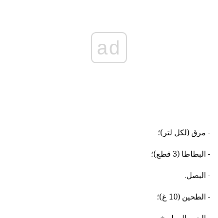
ad
- مرق (لكل لتر)؛
- البطاطا (3 قطع)؛
- البصل.
- الطحين (10 غ)؛