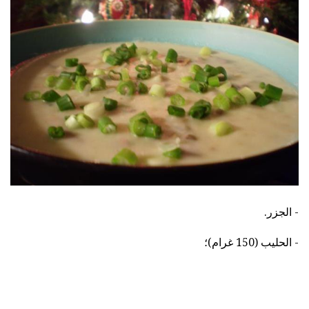
- الجزر.
- الحليب (150 غرام)؛