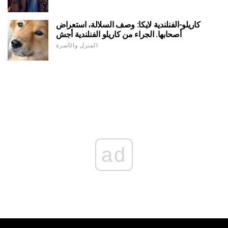
كاريلو-الفنلندية لايكا: وصف السلالة، استعراض
أصحابها. الجراء من كاريلو الفنلندية أجش
المنزل والأسرة
ad