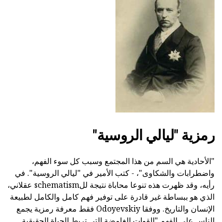
رمزية "ليالي الروسية"
"الأحادية هي السم من هذا المجتمع وسبب كل سوء الفهم،
واضطرابات والشكاوى"، - كتب الأمير في "ليالي الروسية". في
رأيه، وقد ظهرت هذه تنوعا محاباة نتيجة للschematism عقلاني،
الذي هو ببساطة غير قادرة على توفير فهم كامل والكامل لطبيعة
الإنسان والتاريخ. ووفقا Odoyevskiy فقط معرفة رمزية يجمع
الناس على الفهم "القوات الغامضة التي تربط الحياة الحقيقية