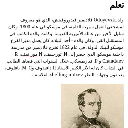
تعلم
ولد Odoyevski فلاديمير فيدوروفيتش، الذي هو معروف
لمشجعي العمل سيرته الذاتية، في موسكو في عام 1803. وكان
سليل الأخير من عائلة الأميرية القديمة. وكانت والدة الكاتب في
المستقبل القن، وكان والده - أحد النبلاء. كان يعمل مديرا لفرع
موسكو للبنك الدولة. في عام 1822 تخرج فلاديمير من مدرسة
داخلية موسكو، الذي حضر إلى N. تورجنيف،
N مورافيف،
P.
Chaadaev و P. فيازيمسكي. خلال السنوات التي قضاها الطالب
في الشاب كان له الأثر الكبير الأستاذ II دافيدوف وM. G. بافلوف،
يعتنقون وجهات النظر shellingiantsev الفلاسفة.