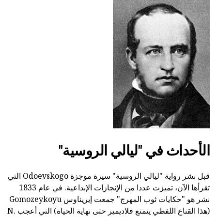
الأحداث في "ليالي الروسية"
قبل نشر رواية "ليالي الروسية" سيرة موجزة Odoevskogo التي
تقرأها الآن، تميزت عددا من الإنجازات الإبداعية. في عام 1833
نشر هو "حكايات ثوب المهرج" جمعت إيريناوس Gomozeykoyu
(هذا القناع اللفظي يتمتع فلاديمير حتى نهاية الحياة) التي أعجب N.