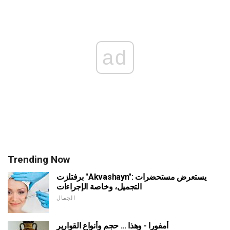
ad
Trending Now
برفتلزت "Akvashayn": يستعرض مستحضرات
التجميل، وخاصة الإجراءات
الجمال
أمفورا - وهذا ... حجم وأنواع القوارير