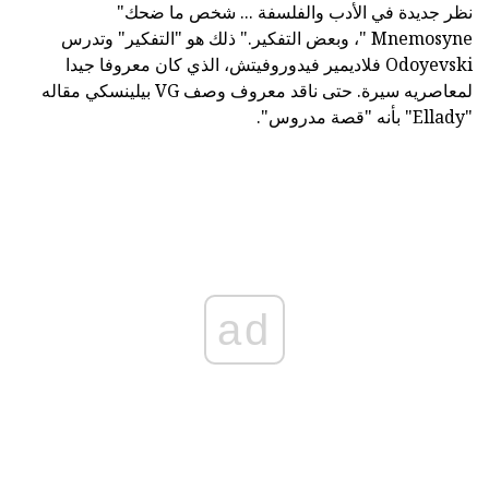
نظر جديدة في الأدب والفلسفة ... شخص ما ضحك"
Mnemosyne "، وبعض التفكير." ذلك هو "التفكير" وتدرس
Odoyevski فلاديمير فيدوروفيتش، الذي كان معروفا جيدا
لمعاصريه سيرة. حتى ناقد معروف وصف VG بيلينسكي مقاله
"Ellady" بأنه "قصة مدروس".
ad