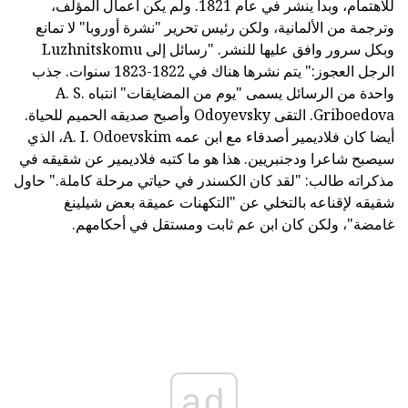
للاهتمام، وبدأ ينشر في عام 1821. ولم يكن أعمال المؤلف،
وترجمة من الألمانية، ولكن رئيس تحرير "نشرة أوروبا" لا تمانع
وبكل سرور وافق عليها للنشر. "رسائل إلى Luzhnitskomu
الرجل العجوز:" يتم نشرها هناك في 1822-1823 سنوات. جذب
واحدة من الرسائل يسمى "يوم من المضايقات" انتباه A. S.
Griboedova. التقى Odoyevsky وأصبح صديقه الحميم للحياة.
أيضا كان فلاديمير أصدقاء مع ابن عمه A. I. Odoevskim، الذي
سيصبح شاعرا ودجنبريين. هذا هو ما كتبه فلاديمير عن شقيقه في
مذكراته طالب: "لقد كان الكسندر في حياتي مرحلة كاملة." حاول
شقيقه لإقناعه بالتخلي عن "التكهنات عميقة بعض شيلينغ
غامضة"، ولكن كان ابن عم ثابت ومستقل في أحكامهم.
ad