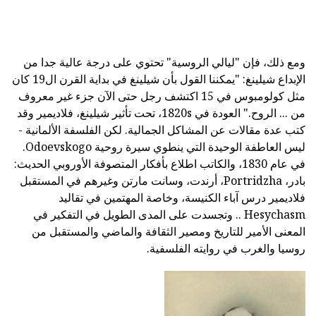
ومع ذلك، فإن "ليالي الروسية" تحتوي على درجة عالية جدا من
الإبداع شيلينغ: "يمكننا القول بأن شيلينغ في بداية القرن ال19 كان
مثل كولومبوس في 15 اكتشف رجل حتى الآن جزء غير معروف
من ... الروح." العودة في 1820s، تحت تأثير شيلينغ، فلاديمير وقد
كتب عدة مقالات عن المشاكل الجمالية. لكن الفلسفة الألمانية -
ليس العاطفة الوحيدة التي ينطوي سيرة روحية Odoevskogo.
في عام 1830، والكاتب اطلاع بأفكار المتصوفة الأوروبي الحديث:
بادر، Portridzha، أرندت، وسانت مارتن وغيرهم في المستقبل
فلاديمير درس آباء الكنيسة، وخاصة المهتمين في تقاليد
Hesychasm .. وتجسدت على المدى الطويل في التفكير في
المعنى الأمير للتاريخ ومصير الثقافة والماضي والمستقبل من
روسيا والغرب في روايته الفلسفية.