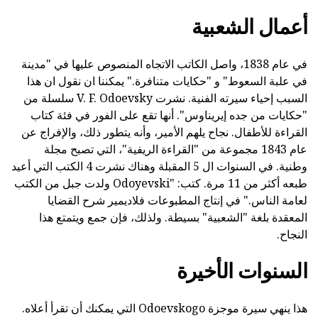
أعمال الشعبية
في عام 1838، واصل الكاتب الاتجاه المنصوص عليها في "مدينة
في علبة السعوط" و "حكايات متنافرة." يمكننا ان نقول ان هذا
السبب إحياء سيرته الفنية. نشرت V. F. Odoevsky سلسلة من
"حكايات من جده إيريناوس". أنها تقع على الفور في فئة كتاب
القراءة للأطفال. نجاح يلهم الأمير، وأنه يتطور ذلك، والإفراج عن
عام 1843 مجموعة من "القراءة الريفية"، التي تصبح مجلة
وطنية. في السنوات ال 5 المقبلة وهناك نشرت 4 الكتب التي أعيد
طبعه أكثر من 11 مرة. كتب: "Odoyevski ولدت جبل من الكتب
لعامة الناس." في إنتاج المطبوعات فلاديمير شرح القضايا
المعقدة بلغة "الشعبية" بسيطة. ولذلك، فإن جمع ويتمتع هذا
النجاح.
السنوات الأخيرة
هذا ينهي سيرة موجزة Odoevskogo التي يمكنك أن تقرأ أعلاه.