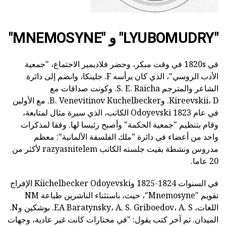
"LYUBOMUDRY" و "MNEMOSYNE"
في 1820s في وقت مبكر، وحضر فلاديمير الاجتماع، "جمعية
الأدب الروسي"، الذي كان يرأسه F. جلينكا، وانضم إلى دائرة
الشاعر والمترجم S. E. Raicha. وكونت صداقات مع
Kireevskii، D. وB. Venevitinov Kuchelbecker. مع الأولين
في عام 1823 Odoyevski الكاتب، الذي سيرة مثال لمتابعة،
وقام بتنظيم "جمعية الحكمة" وأصبح رئيسا لها. وفقا لمذكرات
واحد من أعضاء في دائرة "ملك الفلسفة الألمانية": معظم
مدروس ونشطة بقيت جلسته الكاتب razyasnitelem لأكثر من
20 عاما.
في السنوات 1824-1825 وKiichelbecker Odoyevski الإفراج
تقويم "Mnemosyne"، حيث، باستثناء الناشرين طباعة NM
اللغات، EA Baratynsky، A. S. Griboedov، A. S. بوشكين وN.
الميدان. ثم آخر كتب يقول: "في مختارات كانت غير عادية، وجهات