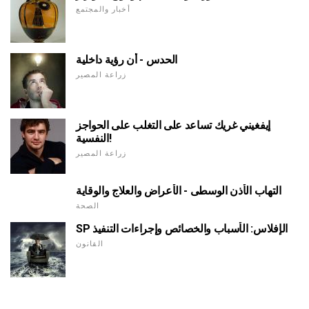
أخبار والمجتمع
الحدس - أن رؤية داخلية
زراعة المصير
إيفغيني غريك تساعد على التغلب على الحواجز
النفسية!
زراعة المصير
التهاب الأذن الوسطى - الأعراض والعلاج والوقاية
الصحة
SP الإفلاس: الأسباب والخصائص وإجراءات التنفيذ
القانون