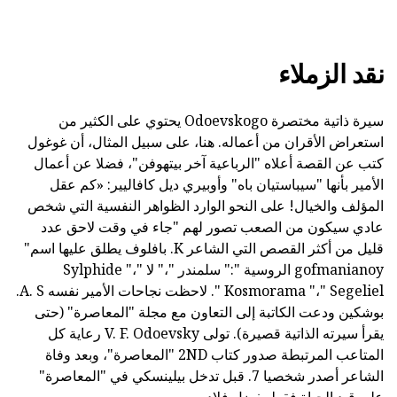
نقد الزملاء
سيرة ذاتية مختصرة Odoevskogo يحتوي على الكثير من
استعراض الأقران من أعماله. هنا، على سبيل المثال، أن غوغول
كتب عن القصة أعلاه "الرباعية آخر بيتهوفن"، فضلا عن أعمال
الأمير بأنها "سيباستيان باه" وأوبيري ديل كافاليير: «كم عقل
المؤلف والخيال! على النحو الوارد الظواهر النفسية التي شخص
عادي سيكون من الصعب تصور لهم "جاء في وقت لاحق عدد
قليل من أكثر القصص التي الشاعر K. بافلوف يطلق عليها اسم"
gofmanianoy الروسية ":" سلمندر "،" لا Sylphide "،"
Kosmorama "،" Segeliel ". لاحظت نجاحات الأمير نفسه A. S.
بوشكين ودعت الكاتبة إلى التعاون مع مجلة "المعاصرة" (حتى
يقرأ سيرته الذاتية قصيرة). تولى V. F. Odoevsky رعاية كل
المتاعب المرتبطة صدور كتاب 2ND "المعاصرة"، وبعد وفاة
الشاعر أصدر شخصيا 7. قبل تدخل بيلينسكي في "المعاصرة"