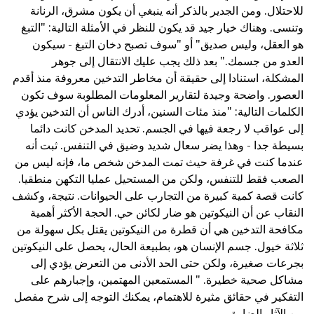
للاحتلال. ومن الجدير بالذكر أنه ينبغي أن يكون مشرق، الرنانة
وتنسى. وهناك خيار جيد قد يكون للنظر في الأمثلة التالية: "التبغ
هو العقل، وليس صديق" أو "سوف تصبح دخان التبغ - سيكون
العدو من جسمك." بعد ذلك يجب عليك الانتقال إلى جوهر
المشكلة، استنادا إلى حقيقة أن مخاطر التدخين معروفة منذ أقدم
العصور. واضحة وجيدة لتقارير المعلومات المطلوبة سوف تكون
الكلمات التالية: "منذ مئات السنين، أدرك الناس أن التدخين يؤدي
إلى عواقب لا رجعة فيها في الجسم. تحديد المدخن كانت دائما
بسيطة جدا - وهذا يضر سعال شديد وضيق في التنفس. ثبت أنه
عندما كنت في غرفة حيث تمت المدخن شخص ما، فإنه ليس من
الصعب فقط للتنفس، ولكن من المستحيل عمليا التكهن منطقيا.
كانت قصة كمية كبيرة من التجارب على الحيوانات. نتيجة، وكشف
النقاب عن أن النيكوتين هو ضار لكائن حي. الحجة الأكثر أهمية
مكافحة التدخين هي أن قطرة من النيكوتين يقتل بكل سهولة من
ثلاثة خيول. جسم الإنسان هو، بطبيعة الحال، يحصل على النيكوتين
بجرعات صغيرة، ولكن حتى الحد الأدنى من التعرض يؤدي إلى
مشاكل صحية خطيرة. " المستمعين المهتمين، وإجبارهم على
التفكير في حقائق مثيرة للاهتمام، يمكنك التوجه إلى شرح مفصل
من الآثار الضارة.