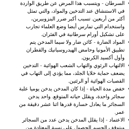
السرطان - ويتسبب هذا المرض عن طريق الواردة
في الاستنشاق عند التدخين والمواد، والتي تمثل
أكثر من أربعين. تسبب أكبر ضرر البنزوبيرين،
واستخدام التي تمارس أيضا وضع العلماء تجارب
على تشكيل أورام سرطانية في الفئران.
المواد الضارة - كائن ضار ولا سيما المدخن يتم
تطبيق الأمونيا وحامض الهيدروسيانيك والقطران
وأول أكسيد الكربون.
الالتهاب الرئوي والتهاب الشعب الهوائية - التدخين
يضعف حماية خلايا الجلد، مما يؤدي إلى التهاب في
القصبات الهوائية أو الرئتين.
خفض مدة الحياة - إذا كان المدخن يدخن يوميا علبة
سجائر واحدة، ويقلل حياته المتوقع. واحد يدخن
السجائر ما يعادل خسارة قدرها اثنا عشر دقيقة من
عمر.
الاعتماد - إذا يقلل المدخن يدخن عدد من السجائر
ويتوقف الجسم الحصول على نسبة المعتادة من