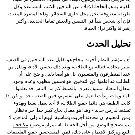
القيام به هو إلحاحا. الإقلاع عن التدخين الكتب المساعدة وكل
طريقة معروفة لتحل محل حلوى السجائر. وداعا لمضرة المعتاد،
فإن أي شخص يبدأ في التنفس والعيش تماما الجديدة، وأكثر
إشراقا وأكثر ثراء الحياة.
تحليل الحدث
أهم مؤشر للنظار أجرت بنجاح هو تقليل عدد المدخنين في الصف.
تعتبر محادثة فعالة مع الطلاب، وبعد ذلك يحسن الأداء، ويقلل من
عدد المتطرفون والمتغيبون. بل هو أيضا دليل واضح على أن
الطالب قد أقلعوا عن التدخين، هو تحسين مظهره وعدم وجود
سعال المعتاد مسبق. نعرف بالضبط كم من الناس قد تعلموا
المعلومات وبدأت العمل على أنفسهم، فمن الصعب جدا. ولكن إذا
كانت الطبقة هي دائما جميع الطلاب، لا أحد يعمل بعيدا وبهدوء
تستعد لدرس جديد - وهذا هو معدل نجاح كبير جدا أجراه نظار.
ومن المعلوم أن محادثة أجريت بمناسبة اليوم الدولي المدخن، لا
يتم تصحيح الوضع. من أجل الحفاظ باستمرار موضوع
مكافحة
التبغ
وتركيز الاهتمام على ذلك، فمن المستحسن جميع الملصقات