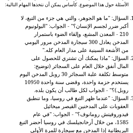
الأسئلة حول هذا الموضوع. كأساس يمكن أن نتخذها المهام التالية:
السؤال: "ما هو الجوهر، والتي هي جزء من التبغ، لا
أكبر ضرر لجسم الإنسان؟" - الجواب: "البولونيوم
210 - المعدن المشع، وإلقاء الضوء باستمرار
المدخن يعادل 300 سيجارة المدخن مرور اليومي
من الأشعة السينية على مدار العام كله."
السؤال: "ماذا يمكنك أن تشتري للحصول على
المال أنفق خلال العام على السجائر (توضيح:
متوسط تكلفة علبة السجائر 30 روبل المدخن اليوم
يستخدم حزمة واحدة، وقضى سنة واحدة 10950
روبل.)؟" - الجواب لكل طالب أن يكون بلده.
السؤال: "عندما ظهر التبغ في روسيا، وما تنطبق
العقوبات على المدخنين القيصر ميخائيل
فيدوروفيتش رومانوف؟" - الجواب: "في عام
1585، من خلال أرخانجيلسك في روسيا أحضر التبغ
البريطانية إذا المدخن مع سيجارة للمرة الأولى