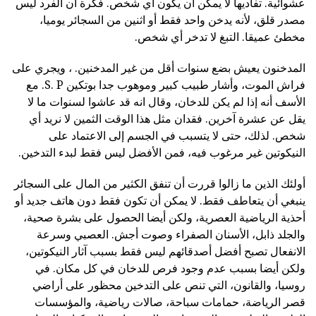
عشوائية. تفاديها لا يمكن أن يكون أي شخص. فكرة أن الفرد ليس
مصدر قلق، لأنه يدخن واحد فقط أو اثنين من السجائر يوميا،
مخطئ عميقا. التبغ لا تدخر أي شخص.
المدخنون يعيش بضع سنوات أقل من غير المدخنين. ، ويجري على
فراش الموت، وأشار طبيب كبير وموهوب جدا بوتكين S. P. مع
الأسف أنه إذا لم يكن للدخان، وقال انه قد عاشوا لسنوات ما لا
يقل عن عشرة آخرين. فقدان مثل هذا الوقت الثمين لا نريد أي
شخص. لذلك، حتى لا يتسبب في الجسم إلى الاعتماد على
النيكوتين غير مرغوب فيه، فمن الأفضل ليس فقط لبدء التدخين.
أولئك الذين ما زالوا قررت أن تنفق الكثير من المال على السجائر
ينبغي أن يتعاطف فقط. لا يمكن أن تكون فقط دون هاتف جديد أو
أحذية الرياضية العصرية، ولكن أيضا الحصول على بشرة صحية،
والجلد ذابل، الأسنان الصفراء وصوت أجش. العصبي وسرعة
الانفعال تصبح أفضل أصدقائهم ليس فقط بسبب آثار النيكوتين،
ولكن أيضا بسبب عدم وجود فرص للدخان في كل مكان. في
روسيا، والقانون، التي تنص على التدخين محظور على أراضي
قصر الرياضة، حمامات سباحة، صالات رياضية، والمؤسسات