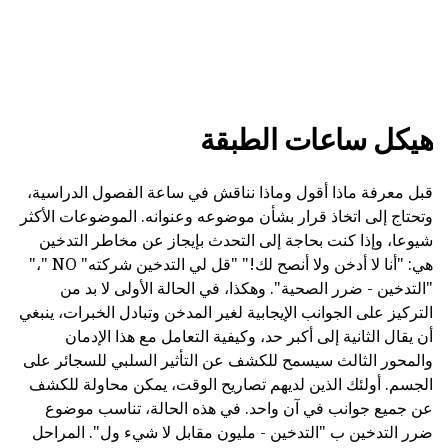
هيكل ساعات الطبقة
قبل معرفة ماذا أقول وماذا نناقش في ساعة الفصول الدراسية،
وتحتاج إلى اتخاذ قرار بشأن موضوعه وعنوانه. الموضوعات الأكثر
شيوعا، وإذا كنت بحاجة إلى التحدث بإيجاز عن مخاطر التدخين
هي: "أنا لا أدخن ولا أنصح لك!" "قل لي التدخين شركته" NO "،"
"التدخين - ضرر الصحية". وهكذا، في الحالة الأولى لا بد من
التركيز على الجوانب الإيجابية لغير المدخن وتبادل الخبرات، ينبغي
أن يقال الثانية إلى أكبر حد، وكيفية التعامل مع هذا الإدمان
والمحور الثالث سيسمح للكشف عن التأثير السلبي للسجائر على
الجسم. أولئك الذين لديهم تصاريح الوقت، يمكن محاولة للكشف
عن جميع جوانب في آن واحد. في هذه الحالة، تناسب موضوع
ضرر التدخين ب "التدخين - مليون مقابل لا شيء ول". المراحل