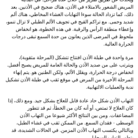
المريض الشعور بالامتلاء في الأذن، هناك ضجيج في الأذنين. بعد
ذلك، كما تزداد الحالة سوءا التهابات الغشاء المخاطي، هناك ألم
شديد وحمى. مع تراكم القيح في تجويف الألم الطبلي لا تزال تنمو،
وإعطاء منطقة الرأس والرقبة. في هذه الخطوة، هو انخفاض
ملحوظ في المرضى الذين يعانون من حدة السمع تبقى درجات
الحرارة العالية.
مرة واحدة في طبلة الأذن افتتاح تتشكل (المرحلة مثقوبة)،
ويترتب على من صديد الأذن والحالة العامة للمريض يصبح أفضل.
انخفاض درجة الحرارة، ويقلل الألم، ولكن الطنين هو. يتم إنهاء
المرحلة الأخيرة من المرض في موقع ثقب في طبلة الأذن تشكيل
ندبة والعمليات الالتهابية.
التهاب الأذن شكل حاد عادة قابل للعلاج بشكل جيد. ومع ذلك، إذا
كان العلاج لا تمتص، أو أنه كان من الخطأ، ثم قد تتطور
المضاعفات. ومن بين النتائج الأكثر شيوعا من التهاب الأذن
الوسطى - فقدان السمع. من الممكن ثقب في غشاء الطبل،
وبالتالي يكتسب التهاب الأذن المزمن. في الحالات الشديدة، قد
يتطور التهاب السحايا.