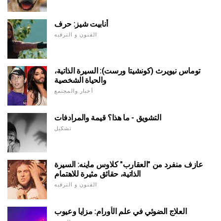
أنابيت شيز: حرف
الفنون و الترفيه
توماس نيويرث (كونشيتا ورست): السيرة الذاتية،
والحياة الشخصية
أخبار والمجتمع
التشويق - ما هذا؟ قيمة والمرادفات
تشكيل
عازف منفرد من "العقارب" كلاوس ماينه: السيرة
الذاتية، حقائق مثيرة للاهتمام
الفنون و الترفيه
العلاج الضوئي في علم الأورام: مزايا وعيوب