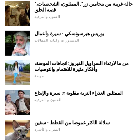
"حالة غريبة من بنجامين زر". الممثلون، الشخصيات،
قصة الخلق
الفنون والترفيه
بوريس هيرسونسكي - سيرة وأعمال
المنشورات وكتابة المقالات
من ما لارتداء السراويل الفيروز: اتجاهات الموضة،
وأفكار مثيرة للاهتمام والتوصيات
موضة
الممثلين العذراء التربة مقلوبة »: سيرة والإبداع
الفنون و الترفيه
سلالة الأكثر غموضا من القطط - سفين
المنزل والأسرة