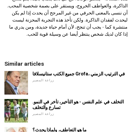
الذاكرة، والعواطف الخروج، ويستقر على بصمة شخصية المحب.
أن ننسى بالمعنى الحرفي من غير المرجح أن يحدث إذا لم يكن
ليحدث لفقدان الذاكرة. ولكن تأخذ هذه التجربة المحزنة ليست
منتشرة كما - يجب أن تنجح، لأن أمام حياة جديدة، ومن يدري ما
إذا كان لديك شخص ينتظر أيضا عن وسيلة قوية للحب.
Similar articles
جميع الكتب ستانيسلافا Grofa، في الترتيب الزمني
زراعة المصير
التخلف في علم النفس - هو التأخير، تأخر في النمو.
تسارع والتخلف
زراعة المصير
ما هو التعاطف، ولماذا يحدث؟