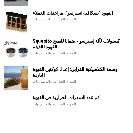
القهوة "نسكافيه اسبرسو". مراجعات العملاء
المواد الغذائية والمشروبات
Squesito كبسولات لآلة إسبرسو - ضمانا للطبخ
القهوة اللذيذة
المواد الغذائية والمشروبات
وصفة الكلاسيكية للفرابي: إعداد كوكتيل القهوة
الباردة
المواد الغذائية والمشروبات
كم عدد السعرات الحرارية في القهوة
المواد الغذائية والمشروبات