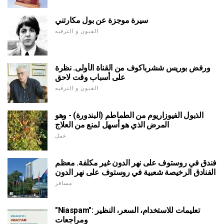
سيرة موجزة عن بول مكارتني
الفنون و الترفيه
ورفض بوريس ششرباكوف من القناة الأولى. نظرة
على أسباب وقت لاحق
الفنون و الترفيه
الذبول الفيوزاريوم من الطماطم (البندورة) - وهو
المرض الذي هو أسهل لمنع من العلاج
عمل
فندق في روستوف على نهر الدون غير مكلفة. معظم
الفنادق الرخيصة شعبية في روستوف على نهر الدون
مسافر
"Niaspam": تعليمات للاستخدام، السعر، النظير
ومراجعات