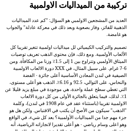
تركيبة من الميداليات الاولمبية
العديد من المشجعين الاولمبي هو السؤال: "كم عدد الميداليات
الذهبية للفائز، وفاز بصعوبة وبعد ذلك في معركة عادلة" والجواب
هو غامضة.
تصميم والتركيب الكيميائي لل ميداليات اولمبية تتغير تقريبا كل
الألعاب الأولمبية. ومع ذلك، فإن محتوى الذهب تعريف توصيات
الميثاق الأولمبي وتتراوح بين 1 إلى 1.5٪ وزنا من المكافأة. ومن
6-7 غرام. على سبيل المثال، في XXX دورة الالعاب الاولمبية
الصيفية في لندن المعادن الأساسية أعلى جائزة - الفضة
والنحاس، على التوالي، 92.5 و 6.16٪. الذهب هو أعلى مستوى،
التي تغطي سطح عملة واحدة، هي موجودة في مبلغ يزيد قليلا عن
1٪. لذلك، فيما يتعلق بالجائزة الأولى من كل دورة الالعاب
الاولمبية تقريبا (باستثناء عقد في عام 1908 في لندن)، وكلمة
"الذهب" سيكون من الأصح أن يكتب في الاقتباس. ولكن هل هو
جزء مهم جدا من الميداليات الأولمبية؟ بعد كل شيء، في الواقع
وهو اعلى وسام رياضي - هو أعلى تقديرا لانجازاته الرياضية، أنه