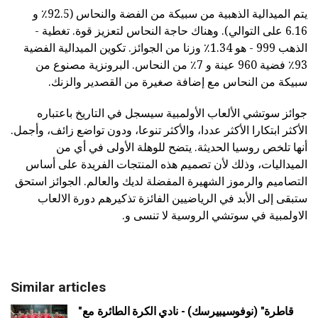
يتم الميدالية الذهبية من سبيكة من الفضة والنحاس (92.5٪ و
6.16 على التوالي). وهناك حاجة النحاس لتعزيز قوة. تغطية -
الذهب 999 - هو 1.34٪ وزنا من الجوائز. تكوين الميدالية الفضية
93٪ فضية 960 عينة و 7٪ من النحاس. البرونزية مصنوع من
سبيكة من النحاس مع إضافة صغيرة من القصدير والزنك.
جوائز سوتشي الألعاب الأولمبية سيسجل في التاريخ باعتباره
الأكثر ابتكارا الأكثر عددا، والأكثر تنوعا، ودون تواضع زائف، وأجمل.
أنها تلخص روسيا الحديثة. يتضح للوهلة الأولى في أي من
الميداليات، وذلك لأن تصميم هذه المنتجات الفريدة على أساس
التصاميم والرموز الشهيرة المفضلة لديك والعالم. الجوائز استحق
ستبقى إلى الأبد في الرياضيين الفائزة تذكيرهم دورة الالعاب
الاولمبية في سوتشي الروسية لا تنسى و.
Similar articles
"قاطرة" (نوفوسيبيرسك) - نادي الكرة الطائرة مع