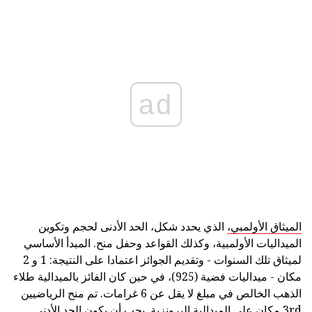
ad
الميثاق الأولمبي،
الذي يحدد شكل، الحد الأدنى لحجم وتكوين
الميداليات الأولمبية، وكذلك القواعد وحفل منح. المبدأ الأساسي
لميثاق تلك السنوات - وتقديم الجوائز اعتمادا على النتيجة: 1 و 2
مكان - ميداليات فضية (925)، في حين كان الفائز بالميدالية طلاء
الذهب الخالص في مبلغ لا يقل عن 6 غرامات. تم منح الرياضيين
3rd مكان على الميدالية البرونزية. يجب أن يكون الحد الأدنى