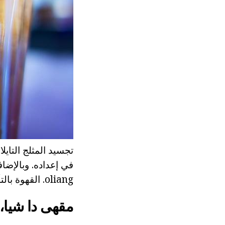
تجسيد المثلج التاي
في إعداده. وبالإضا
oliang. القهوة بالتأكيد إضافة الثلج والحليب المكثف مع السكر أو شراب بسيط.
مقهى دا شيا، 