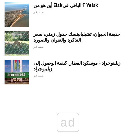
أين هو من Eisk؟ الباقي في Yeisk
مسافر
حديقة الحيوان، تشيليابينسك جدول زمني، سعر
التذكرة والعنوان والصورة
مسافر
زيلينوجراد - موسكو: القطار. كيفية الوصول إلى
زيلينوجراد
مسافر
ad