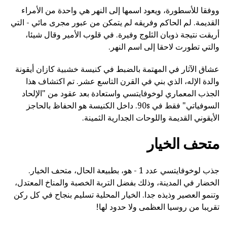
ووفقا للأسطورة، ويعود اسمها إلى النهر هي واحدة من الأمراء
القديمة. لم الحاكم وفريقه لم يتمكن من عبور مجرى مائي - التي
أريقت نتيجة ذوبان الثلوج وفيرة. في قلوب الأمير وقال شيئا،
والتي تطورت لاحقا إلى اسم النهر.
عشاق الآثار في المهتمة بالضبط في كنيسة خشبية كازان أيقونة
والدة الإله، الذي بني في القرن التاسع عشر. تم اكتشاف هذا
الجذب المعماري لوخوفايتسي واستعادة بعد عقود من "الإلحاد
السوفياتي" فقط في 90s. داخل الكنيسة هو الحفاظ بالحاجز
الأيقوني القديمة واللوحات الجدارية الثمينة.
متحف الخيار
جذب لوخوفايتسي عدد 1 - هو، بطبيعة الحال، متحف الخيار.
الخضار في المدينة، وذلك بفضل التربة الخصبة والمناخ المعتدل،
وتنمو العصير وذيذه جدا. الخيار المحلية تسليم بنجاح في كل ركن
تقريبا من روسيا العظمى ولا حدود لها!