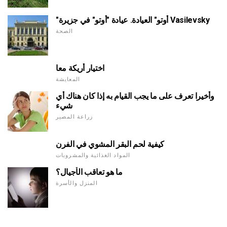
"أوتو" العيادة. عيادة "أوتو" في جزيرة Vasilevsky
الصحة
اختيار أريكة معا
المعايشة
وأخيرا تعرف على ما يجب القيام به إذا كان هناك أي
شيء
زراعة المصير
كيفية لحم البقر المشوي في الفرن
المواد الغذائية والمشروبات
ما هو تعاقب الأجيال؟
المنزل والأسرة