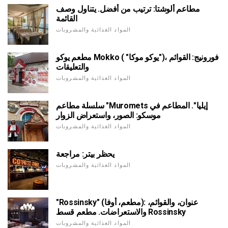
مطاعم ألوشتا: ترتيب من أفضل. يتناول وصف
القائمة
المواد الغذائية والمشروبات
مطعم يوكو Mokko ( "يوكو موكا")، فورونيج: القوائم
والتعليقات
المواد الغذائية والمشروبات
سلسلة مطاعم "Muromets إيليا". المطاعم في
موسكو: الصور، واستعراض الزوار
المواد الغذائية والمشروبات
يحظر بيتر: مراجعة
المواد الغذائية والمشروبات
"Rossinsky" (مطعم، أوفا): عنوان، والقوائم،
والاستعراضات. مطعم قسط Rossinsky
المواد الغذائية والمشروبات