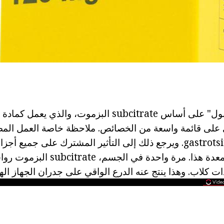
تكوين أقراص "دي نول" على أساس subcitrate البزموت، والذي
 على قائمة واسعة من الخصائص. ملاحظة خاصة العمل المض
وgastrotsitoprotektornoe. ويرجع ذلك إلى التأثير المشترك على جميع
الهضمية والتهاب المعدة هذا. مرة واحد
كلاب. وهذا ينتج عنه الدرع الواقي على جدران الجهاز ال