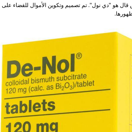
ض قال هو "دي نول". تم تصميم وتكوين الأموال للقضاء عل
هورها.