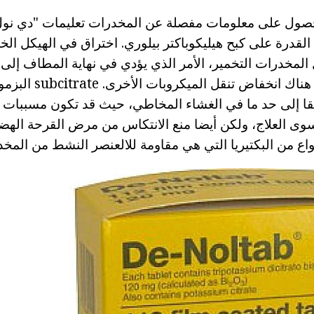
صول على معلومات مفصلة عن المخدرات تعليمات "دي نول"
قدرة على كبح هيليكوباكتر بيلوري. اختراق في الهيكل الخ
 المخدرات التخمير، الأمر الذي يؤدي في نهاية المطاف إلى م
وبالإضافة إلى ذلك، هناك ا
ميقا إلى حد ما في الغشاء المخاطي، حيث قد تكون مسببات ا
ى العلاج، ولكن أيضا منع الانتكاس من مرض القرحة الهضم
نواع من البكتيريا التي هي مقاومة للالعنصر النشط من المخد