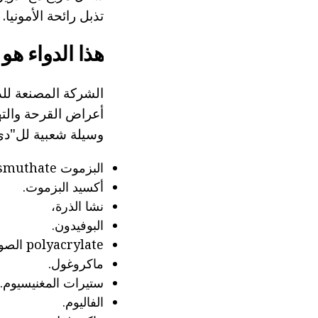
تذبل رائحة الأمونيا.
هذا الدواء هو 
الشركة المصنعة للد
أعراض القرحة والته
وسيلة شعبية لل"دي 
البزموت tripotassium dicitratobismuthate .
أكسيد البزموت.
نشا الذرة،
البوفيدون.
polyacrylate الصوديوم.
ماكروغول.
ستيرات المغنيسيوم.
الفاليوم.