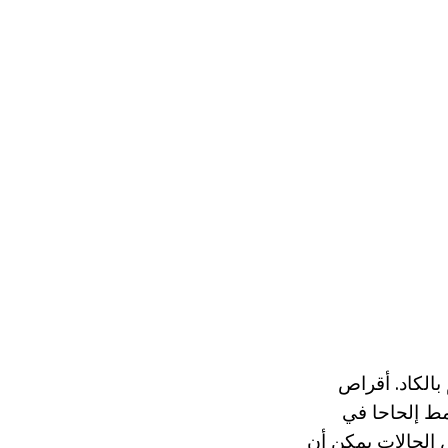
بالكاد. أقراص
نمط إلحاحا في
 الحالات يمكن أن