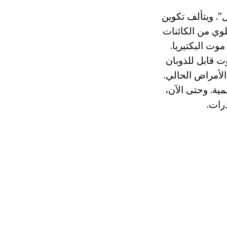
. ويتألف تكوين
لوي من الكائنات
وت البكتيريا.
نخفاض تنقل الميكروبات الأخرى. subcitrate البزموت قابل للذوبان
لأمراض الحالي.
ية. وحتى الآن،
رات.