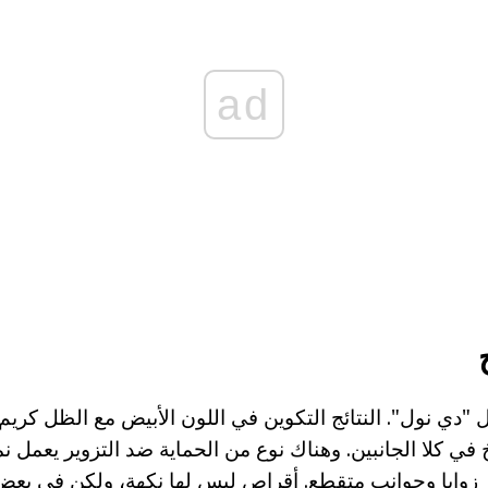
ad
"دي نول". النتائج التكوين في اللون الأبيض مع الظل كريم 
 في كلا الجانبين. وهناك نوع من الحماية ضد التزوير يعمل 
 زوايا وجوانب متقطع. أقراص ليس لها نكهة، ولكن في بعض