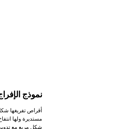
نموذج الإفراج
أقراص تفريغها شكل 
مستديرة ولها انتفاخ
شكل مربع مع تدوير