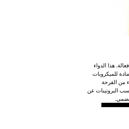
 يعمل كمادة فعالة. هذا الدواء
ادة للميكروبات
 أجزاء من القرحة
ة في الجسم، subcitrate البزموت رواسب البروتينات عن
هضمي.