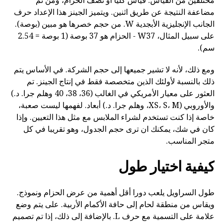
مضاعفة النتيجة عن طريق اثنين. ويتميز الجينز هذا الإعداد حرف
الجانب الإنجليزية الأبجدية W. من حجم خصرها هو مبين (بوصة).
على سبيل المثال، W37 - الحزام هو 37 بوصة (1 بوصة = 2.54
سم).
ومع ذلك، لأنه لا تشير جميعها إلى حجم الشركة. في الأساس يتم
ذلك بالنسبة لأولئك الذين متخصصة فقط في إنتاج الجينز. تم
العثور على معيار الأمريكي في الغالب (36، 38، 40 وهلم جرا. د.)
والأوروبي (XS، S، M، وهلم جرا. د.) أبعاد. لفهمها ليست صعبة،
خاصة إذا كنت تستخدم لشراء الملابس مع مثل هذا التعيين. وإذا
كان في شك، يمكنك ان ترى حجم الجدول، وهو تقريبا في كل
متجر المناسب.
كيفية اختيار طول
طول السراويل يلعب دورا أقل أهمية من عرض الحزام ونموذج.
ويقاس من منطقة لحام إلى حافة الأكمام الأربية. على يتم وضع
علامة على التسمية مع حرف L. بالإضافة إلى ذلك، إذا تم تصميم