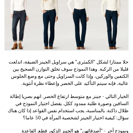
حلا ممتازا لشكل "الكمثرى" هي سراويل الجينز الضيقة، اندلعت
قليلا من الركبة. وهذا النموذج سوف تخلق التوازن الصحيح بين
الكتفين والوركين، وإذا كانت السراويل وحتى مع وضع الجلوس
عالية، فإنه سيتم التأكيد على الخصر وإعطاء نظرة أنثوية.
الخيار التالي - جينز مع متوسط ارتفاع الخصر. انهم بصريا إطالة
الساقين وصورة ظلية ممدود ككل. يفضل اختيار النموذج في
ظلال داكنة. بالمناسبة، يجب استخدام نفس القواعد إذا كان هناك
سؤال: كيفية اختيار الجينز لشخصية المرأة في 50 عاما؟
ونموذج آخر - "أصدقائهن" هو الجينز الذكور قطع. القاعدة