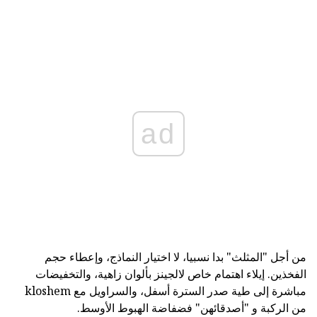
ad
من أجل "المثلث" بدا نسبيا، لا اختيار النماذج، وإعطاء حجم
الفخذين. إيلاء اهتمام خاص لالجينز بألوان زاهية، والتخفيضات
مباشرة إلى طية صدر السترة أسفل، والسراويل مع kloshem
من الركبة و "أصدقائهن" فضفاضة الهبوط الأوسط.