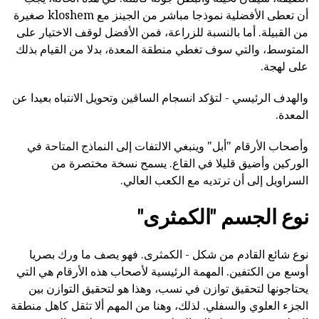
أن تعطى الأفضلية نموذجا مباشر من الجينز مع kloshem صغيرة
من القبيلة. أما بالنسبة للزراعة، فمن الأفضل لوقف الاختيار على
المتوسط، والتي سوف تغطي منطقة المعدة، بدلا من القيام بذلك
على لهجة.
والهدف الرئيسي - لتؤكد انسجام الساقين وتحويل الانتباه بعيدا عن
المعدة.
وأصحاب الأرقام "أبل" وينبغي الالتفات إلى النماذج المتاحة في
الوركين وأضيق قليلا في القاع. يسمح نسخة مختصرة من
السراويل إلى أن ترتديه مع الكعب العالي.
نوع الجسم "الكمثرى"
نوع شائع القادم من شكل - الكمثرى. فهو يصف ما ورك بصريا
أوسع من الكتفين. المهمة الرئيسية لأصحاب هذه الأرقام هي التي
يحتاجونها لتحقيق توازن في نسب، وهذا هو لتحقيق التوازن بين
الجزء العلوي والسفلي. لذلك، وهنا من المهم ألا تثقل كاهل منطقة