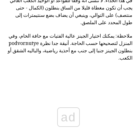
في هذا الحذاء. لا ننسى أنه وفقا للقواعد أو الوحيد الكعب العالي
يجب أن تكون مغطاة قليلا من الساق بنطلون (الكمال - حتى
منتصف) على التوالي، وينبغي أن يضاف بضع سنتيمترات إلى
طول المحدد على الملصق.
ملاحظة: يمكنك اختيار الجينز عالية الفتيات مع حافة الخام، وفي
المنزل لتصحيحها حسب الحاجة. أنيقة جدا نظرة podvornutye
بنطلون الجينز جنبا إلى جنب مع أحذية رياضية، والباليه الشقق أو
الكعب.
ad