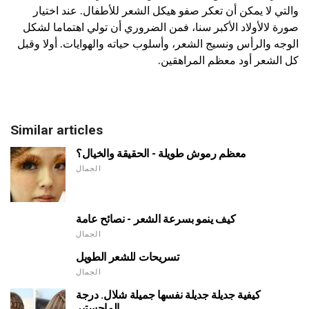
والتي لا يمكن أن تعكر صفو هيكل الشعر للأطفال. عند اختيار
صورة لالأولاد الأكبر سنا، فمن الضروري أن تولي اهتماما لشكل
الوجه والرأس ونسيج الشعر، وأسلوب حياته والهوايات. أولا وقبل
كل الشعر أود معظم المراهقين.
Similar articles
معظم رموش طويلة - الحقيقة والخيال؟
الجمال
كيف ينمو بسرعة الشعر - نصائح عامة
الجمال
تسريحات للشعر الطويل
الجمال
كيفية جديلة جديلة نفسها جميلة شلال. درجة
الماجستير