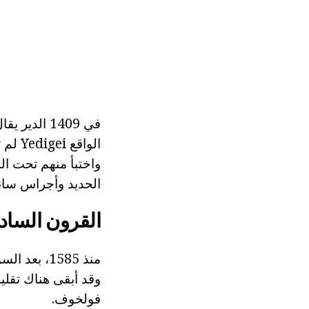
الواق
واختبأ منهم تحت ال
الحديد وأجراس سانت خ
القرون السا
فولخوف.