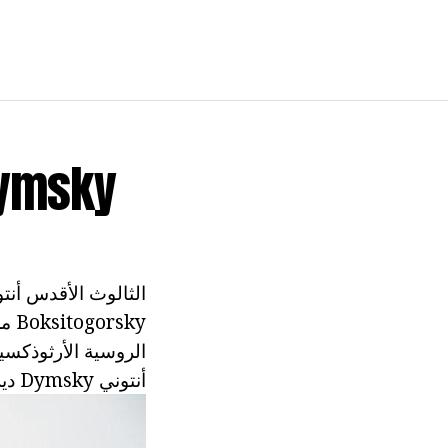
دير الثالوث المقدس أنتو
sky
الروسية الأرثوذكسي
أنتوني Dymsky دير لديها تاريخ غني من تأسيس وجود - وهذا سيتم مناقشتها بمزيد من التفاصيل.