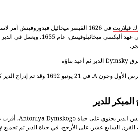
ك فيلاريت
في 1626 القيصر ميخائيل فيدوروفيتش أمر لا
Dymsky الدير. وفي عهد أليكسي ميخائيلوفيتش،
جر.
في ميثاق ملوك بطرس الأول وجون A. في 21 يونيو 1692 
 المبكر للدير
معلومات حول تأسيس الدير يحت