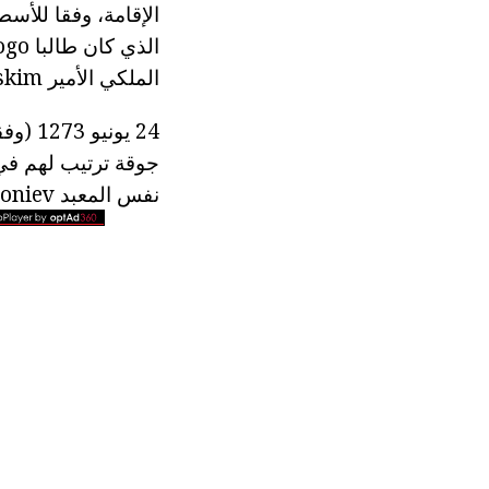
الملكي الأمير Aleksandrom Nevskim.
نفس المعبد Antoniev اكتشفت في السرطان.