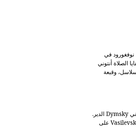
أثناء غزو نوفغورود يهبط خان Edigei (الأرض نوفغورود في
قايا الصلاة أنتوني
سلاسل، وقبعة
منذ 1585، بعد السويديين في 1578 دمرتها الدير Valaam وانتقل الرهبان لأنتوني Dymsky الدير.
وقد أبقى هناك تقليد Valaam الطائفي. في 1618، انتقلت الرهبان إلى الدير Vasilevsky على