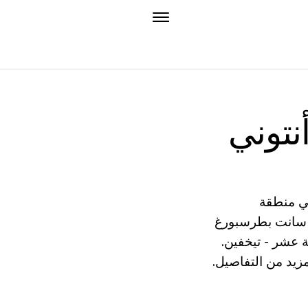
التي هي منطقة
برشية سانت بطرسبورغ
 عشر - تيخفين.