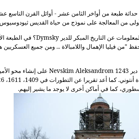
ثر حداثة طبعة من أواخر الثامن عشر - أوائل القرن التاسع عش
ولى من المعالجة على نموذج من حياة القديس ثيودوسيوس Totemsky.
ما هي أسباب قلة المعلومات عن التاريخ المبكر
على مرحبا بكم في دير Nevskim Aleksandrom 1243
لأسطوري، كما في أماكن أخرى لا يوجد ما يشير إليهم.