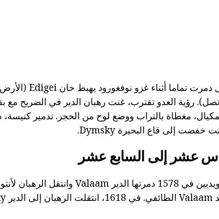
في 1409 الدير يقال دمرت تماما 
ع Yedigei لم تصل). رؤية العدو تقترب، غنت رهبان الدير في الضريح مع ب
مكيال، مغطاة بالتراب ووضع لوح من الحجر. تدمير كنيسة، 
فضت إلى قاع البحيرة Dymsky.
دس عشر إلى السابع عشر