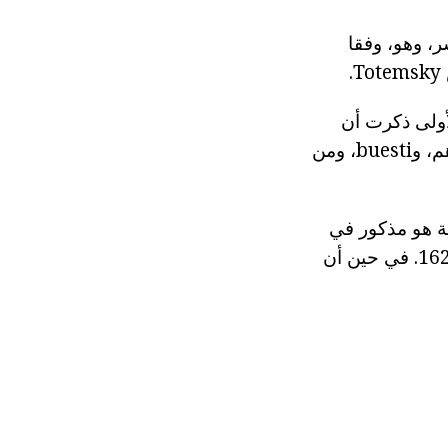
ر، وهو، وفقا
 للدير Dymsky؟ في الطبعة الأولى ذكرت أن
المعلومات لم يتم حفظ "من فيليا الإهمال واللامبالاة ... ومن جميع العسكريين هم، وbuesti، ومن
 على إنشاء محو الأمية هو مذكور في
إصدار لاحق من حياة أنتوني. كما أعد تقريرا عن التطورات في 1409، 1611، 1626. في حين أن