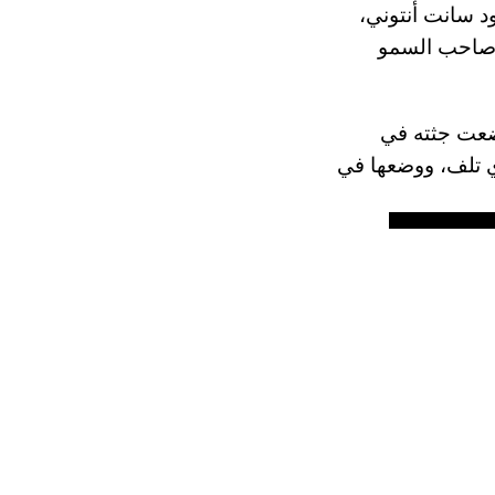
مهورية نوفغورود سانت أنتوني،
منحت ميثاق صاحب السمو
 أنطونيوس، وضعت جثته في
ب لهم في نفس الكنيسة. تم العثور على رفات القديس سنة 1370 أي تلف، ووضعها في