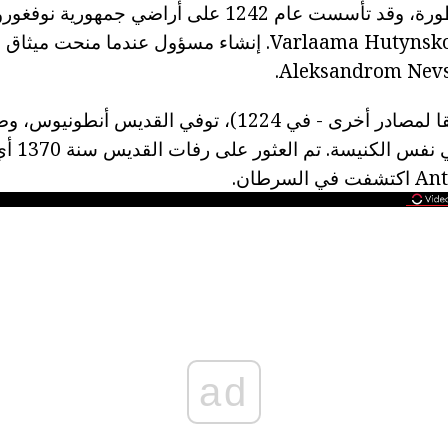
الإقامة، وفقا للأسطورة، وقد تأسست عام 1242 على أراضي ج
الذي كان طالبا Varlaama Hutynskogo. إنشاء مسؤول عندما 
24 يونيو 1273 (وفقا لمصادر أخرى - في 1224)، توفي القديس
جوقة ترتي
ad