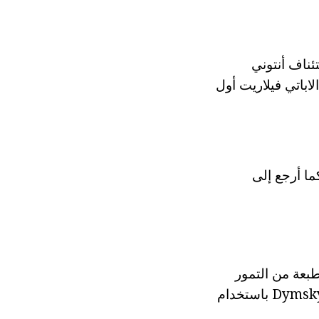
ستئناف أنتوني
 عام 1655، ويعمل في الدير الاباتي فيلاريت أول
وقد تم إدراج الدير كما أرجع إلى
وي على حياة Antoniya Dymskogo، أقرب طبعة من التمور
موجودة له من نهاية القرن السابع عشر. على الأرجح، في حياة الدير تم تجميع Dymsky باستخدام