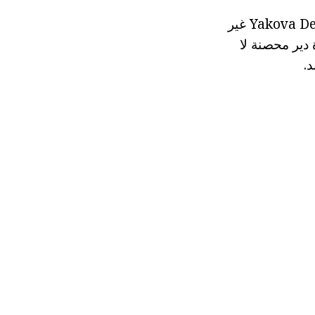
في عام 1611، عانى السويديون الخراب الدير. وكانت القوات الحصار Yakova Delagardi غير
يخفين وجلب تأثيرها الخناق على Dymsky. الإخوة دير محصنة لا
.