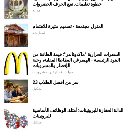
خطوة تعليمات. تقع الحرف الخضروات
هواية
المنزل مجتمعة - تصميم مثيرة للاهتمام
المعايشة
السعرات الحرارية "ماكدونالدز": قيمة الطاقة من
البنود الرئيسية - الهمبرغر، البطاطا المقلية، وجبة
الإفطار والمشروبات
المواد الغذائية والمشروبات
23 سر من أفضل الطلاب
تشكيل
الدالة الحفازة للبروتينات: أمثلة. الوظائف الأساسية
للبروتينات
تشكيل