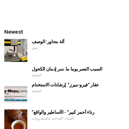
Newest
آلة محاور: الوصف
عمل
السبب النصر يوما ما. سر إدمان الكحول
الصحة
عقار "فيرو-ميرز". إرشادات الاستخدام
الصحة
"رداء أحمر كبير" - الأساطير والواقع
المواد الغذائية والمشروبات