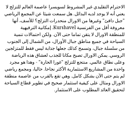
الاحترام التقليدي غير المشروط لسويسرا عاصمة العالم للتزلج لا
يعني أنه لا يوجد لديه البدائل. هل سمعت شيئا عن المجمع الرياضي
"جبل دافئ" وغيرها من الاورال منحدرات التزلج؟ للأسف، أنها
معروفة أقل من الفرنسية Kurshavel. إمكانية الترفيهية
للمنطقة الاورال لا يتقن تماما حتى الآن. ولكن احتمالات تنمية
السياحة في جميع مناطق جبال الأورال، من الشمال إلى الجنوب
من سلسلة جبال، وتسمح كذلك جعلها جذابة ليس فقط للمتزلجين
الروسي. يمكن الاورال تصبح مكانا للجذب لعشاق هذه الرياضة
وعلى نطاق عالمي. منتجع للتزلج "غورا الحارة" - وهذا هو مجرد
واحدة من المشاريع الاستثمارية الأكثر نجاحا. حاليا، ومجمع رياضي
لم يتم حتى الآن بشكل كامل. وهي تقع بالقرب من عاصمة منطقة
الاورال ومثال على كيفية استثمار صحيح في تطوير قطاع السياحة
لتحقيق العائد المطلوب على الاستثمار.