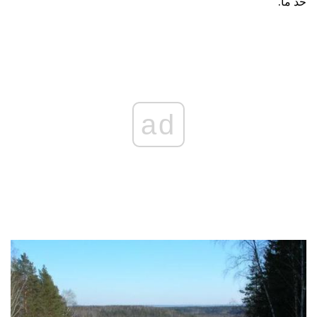
حد ما.
ad