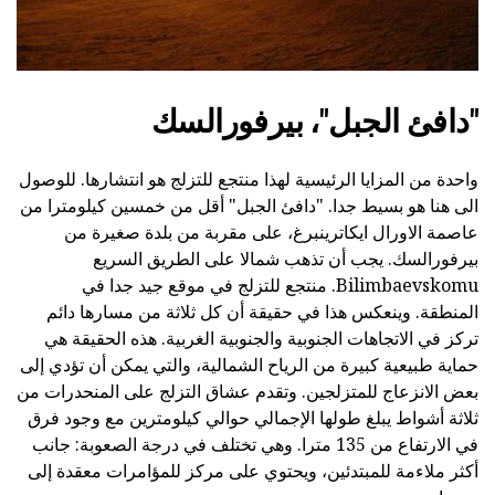
"دافئ الجبل"، بيرفورالسك
واحدة من المزايا الرئيسية لهذا منتجع للتزلج هو انتشارها. للوصول
الى هنا هو بسيط جدا. "دافئ الجبل" أقل من خمسين كيلومترا من
عاصمة الاورال ايكاترينبرغ، على مقربة من بلدة صغيرة من
بيرفورالسك. يجب أن تذهب شمالا على الطريق السريع
Bilimbaevskomu. منتجع للتزلج في موقع جيد جدا في
المنطقة. وينعكس هذا في حقيقة أن كل ثلاثة من مسارها دائم
تركز في الاتجاهات الجنوبية والجنوبية الغربية. هذه الحقيقة هي
حماية طبيعية كبيرة من الرياح الشمالية، والتي يمكن أن تؤدي إلى
بعض الانزعاج للمتزلجين. وتقدم عشاق التزلج على المنحدرات من
ثلاثة أشواط يبلغ طولها الإجمالي حوالي كيلومترين مع وجود فرق
في الارتفاع من 135 مترا. وهي تختلف في درجة الصعوبة: جانب
أكثر ملاءمة للمبتدئين، ويحتوي على مركز للمؤامرات معقدة إلى