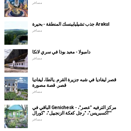
مسافر
جذب تشيليابينسك المنطقة - بحيرة Arakul
مسافر
دامبولا - معبد بوذا في سري لانكا
مسافر
قصر ليفاديا في شبه جزيرة القرم. يالطا، ليفاديا
قصر. قصة مصورة
مسافر
الباقي في Genichesk - مركز الترفيه "عصر"،
"اكسبريس"، "رجل كعكة الزنجبيل"، "كورال"
مسافر