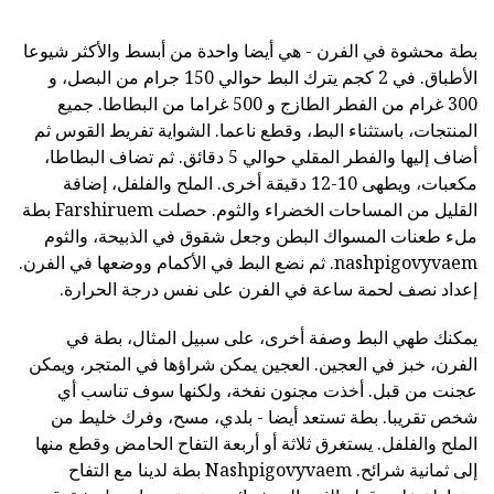
بطة محشوة في الفرن - هي أيضا واحدة من أبسط والأكثر شيوعا
الأطباق. في 2 كجم يترك البط حوالي 150 جرام من البصل، و
300 غرام من الفطر الطازج و 500 غراما من البطاطا. جميع
المنتجات، باستثناء البط، وقطع ناعما. الشواية تفريط القوس ثم
أضاف إليها والفطر المقلي حوالي 5 دقائق. ثم تضاف البطاطا،
مكعبات، ويطهى 10-12 دقيقة أخرى. الملح والفلفل، إضافة
القليل من المساحات الخضراء والثوم. حصلت Farshiruem بطة
ملء طعنات المسواك البطن وجعل شقوق في الذبيحة، والثوم
nashpigovyvaem. ثم نضع البط في الأكمام ووضعها في الفرن.
إعداد نصف لحمة ساعة في الفرن على نفس درجة الحرارة.
يمكنك طهي البط وصفة أخرى، على سبيل المثال، بطة في
الفرن، خبز في العجين. العجين يمكن شراؤها في المتجر، ويمكن
عجنت من قبل. أخذت مجنون نفخة، ولكنها سوف تناسب أي
شخص تقريبا. بطة تستعد أيضا - بلدي، مسح، وفرك خليط من
الملح والفلفل. يستغرق ثلاثة أو أربعة التفاح الحامض وقطع منها
إلى ثمانية شرائح. Nashpigovyvaem بطة لدينا مع التفاح