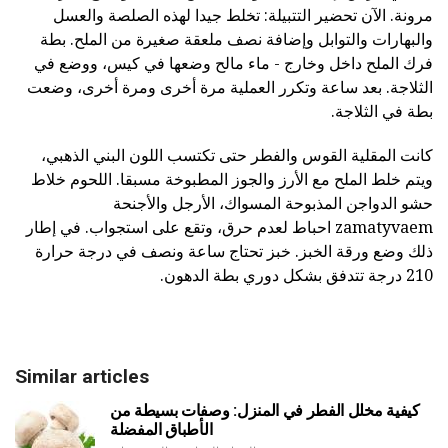
مرونة. الآن تحضير التتبيلة: تخلط جيدا لهذه الصلصة والعسل
والبهارات والتوابل وإضافة نصف ملعقة صغيرة من الملح. بطة
فرك الملح داخل وخارج - ماء مالح وضعها في كيس، ووضع في
الثلاجة. بعد ساعة وتكرر العملية مرة أخرى ومرة أخرى، وضعت
بطة في الثلاجة.
كانت المقلية القوس والفطر حتى تكتسب اللون البني الذهبي،
ويتم خلط الملح مع الأرز والجوز المطبوخة مسبقا. اللحوم خلاط
حشو الدواجن المذبوحة المسواك، الأرجل والأجنحة
zamatyvaem احباط لعدم حرق، وتقع على استجواب. في إطار
ذلك وضع ورقة الخبز. خبز تحتاج ساعة ونصف في درجة حرارة
210 درجة تتدفق بشكل دوري بطة الدهون.
Similar articles
كيفية مخلل الفطر في المنزل: وصفات بسيطة من
الأطباق المفضلة