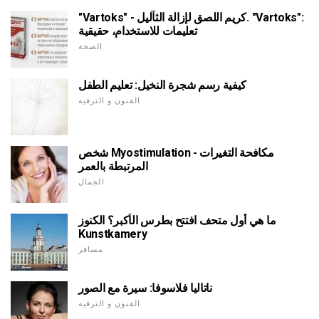
"Vartoks" - كريم اللصق لإزالة الثآليل. "Vartoks":
تعليمات للاستخدام، حقيقية
الصحة
كيفية رسم شجرة النخيل: تعليم الطفل
الفنون و الترفيه
شخص Myostimulation - مكافحة التغيرات
المرتبطة بالعمر
الجمال
ما هي أول متحف افتتح بطرس الأكبر؟ الكنوز
Kunstkamery
مسافر
ناتاليا فلاسوفا: سيرة مع الصور
الفنون و الترفيه