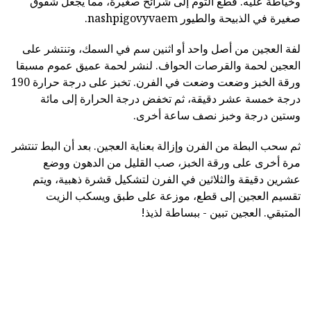
وخياطة عليه. قطع الثوم إلى شرائح صغيرة، مما يجعل شقوق
صغيرة في الذبيحة والطيور nashpigovyvaem.
لفة العجين من أصل واحد أو اثنين سم في السمك، وتنتشر على
العجين لحمة والقرصات الحواف. لنشر لحمة عميق عموم مسبقا
ورقة الخبز وضعت وضعت في الفرن. تخبز على درجة حرارة 190
درجة خمسة عشر دقيقة، ثم تخفض درجة الحرارة إلى مائة
وستين درجة وخبز نصف ساعة أخرى.
ثم سحب البطة من الفرن وإزالة بعناية العجين. بعد أن البط تنتشر
مرة أخرى على ورقة الخبز، صب القليل من الدهون ووضع
عشرين دقيقة والثلاثين في الفرن لتشكيل قشرة ذهبية، ويتم
تقسيم العجين إلى قطع، موزعة على طبق ويسكب الزيت
المتبقي. العجين تبين - ببساطة لذيذ!