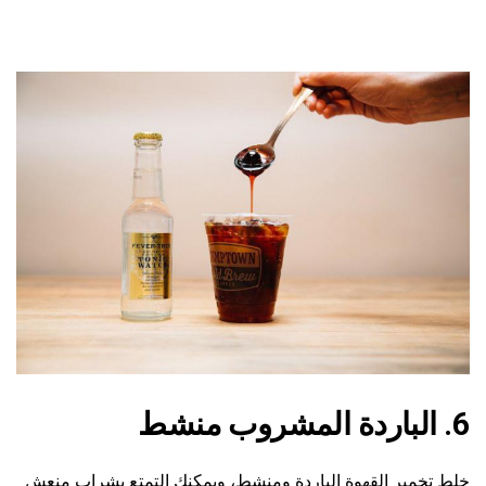
6. الباردة المشروب منشط
خلط تخمير القهوة الباردة ومنشط، ويمكنك التمتع بشراب منعش