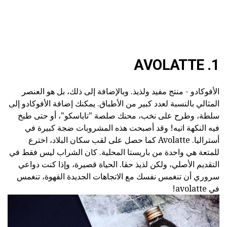
1. AVOLATTE
الأفوكادو - منتج مفيد ولذيذ. وبالإضافة إلى ذلك، بل هو العنصر
المثالي بالنسبة لعدد كبير من الأطباق. يمكنك إضافة الأفوكادو إلى
سلطة، وطرح على نخب، محنك صلصة "تاباسكو"، أو حتى طبخ
فيه النكهة اتيه! وقد أصبحت هذه المشروبات ضجة كبيرة في
أستراليا. Avolatte كما حصل على لقب سكان البلاد، اخترع
للمتعة هي واحدة من باريستا المحلية. كان الشراب ليس فقط في
التقديم الأصلي، ولكن لذيذ حقا. الحياة قصيرة، وإذا كنت دواعي
سروري أن تنغمس نفسك مع الاتجاهات الجديدة القهوة، تنغمس
في avolatte!