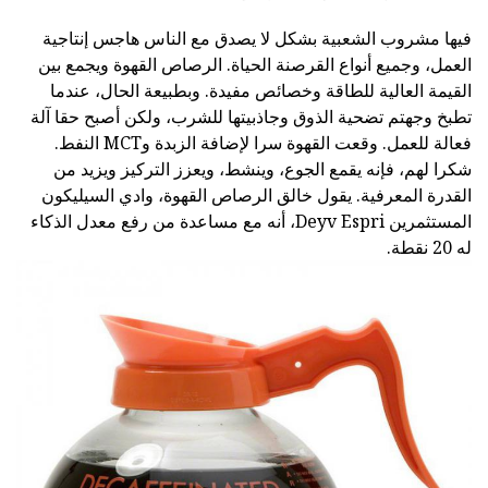
فيها مشروب الشعبية بشكل لا يصدق مع الناس هاجس إنتاجية
العمل، وجميع أنواع القرصنة الحياة. الرصاص القهوة ويجمع بين
القيمة العالية للطاقة وخصائص مفيدة. وبطبيعة الحال، عندما
تطبخ وجهتم تضحية الذوق وجاذبيتها للشرب، ولكن أصبح حقا آلة
فعالة للعمل. وقعت القهوة سرا لإضافة الزبدة وMCT النفط.
شكرا لهم، فإنه يقمع الجوع، وينشط، ويعزز التركيز ويزيد من
القدرة المعرفية. يقول خالق الرصاص القهوة، وادي السيليكون
المستثمرين Deyv Espri، أنه مع مساعدة من رفع معدل الذكاء
له 20 نقطة.