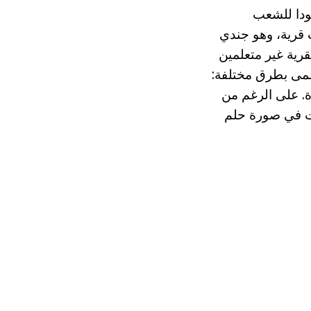
ودا للشعب
 قرية، وهو جندي
رية غير متعلمين
سمى بطرق مختلفة:
pripevki، k، الأقراص الدوارة. على الرغم من
مت في صورة حلم