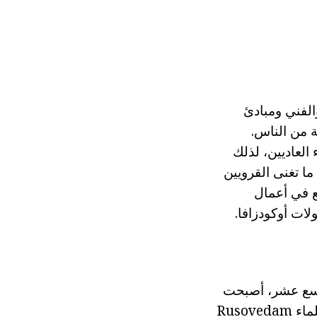
الفني ومبادئ
 من الناس.
العاديين، لذلك
ما تغنى القرويين
ع في أعمال
ات أوكودزافا.
تاسع عشر، أصبحت
الأغاني ناظم باختصار نطاق واسع خلال إنشاء السلطة السوفياتية. لم تمكن العلماء Rusovedam