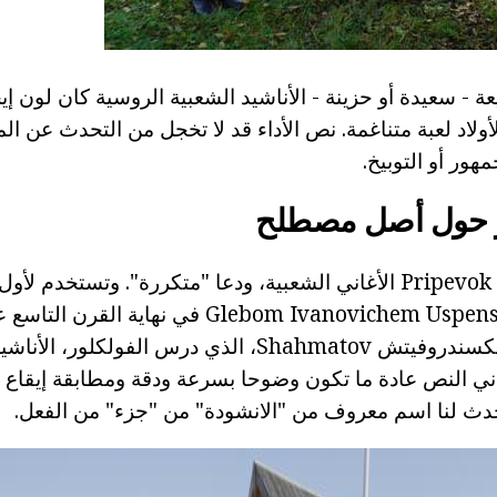
 - سعيدة أو حزينة - الأناشيد الشعبية الروسية كان لون إ
الأولاد لعبة متناغمة. نص الأداء قد لا تخجل من التحدث عن ا
هور أو التوبيخ.
 حول أصل مصطلح
كانوا يلعبون أسلافه Pripevok الأغاني الشعبية، ودعا "متكررة". وتستخ
المدى الكاتب Glebom Ivanovichem Uspenskim في نهاية
الأكاديمي ألكسي ألكسندروفيتش Shahmatov، الذي درس الف
ني النص عادة ما تكون وضوحا بسرعة ودقة ومطابقة إيقاع ا
حدث لنا اسم معروف من "الانشودة" من "جزء" من الفعل.