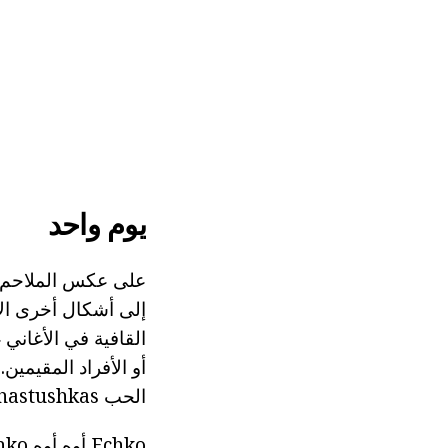
يوم واحد
على عكس الملاحم
إلى أشكال أخرى الأ
القافية في الأغاني
أو الأفراد المقيمين
الحب chastushkas يأخذ على لون جديد ولا تصبح شعور عال، خدعة، الذي كان أحيانا يسخرون.
Echko أوه أوه echko،