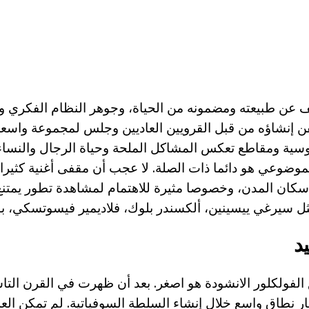
ف عن طبيعته ومضمونه من الحياة، وجوهر النظام الفكري و
فن إنشاؤه من قبل القرويين العاديين وجلس لمجموعة واسعة
روسية ومقاطع تعكس المشاكل الملحة وحياة الرجال والنساء 
موضوعي هو دائما ذات الصلة. لا عجب أن مقفى أغنية كثيرا 
سكان المدن، وخصوصا مثيرة للاهتمام لمشاهدة تطور يمتن
ل سيرغي ييسينين، ألكسندر بلوك، فلاديمير فيسوتسكي، بول
د
 الفولكلور الانشودة هو اصغر. بعد أن ظهرت في القرن ال