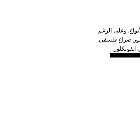
واع. وعلى الرغم
كلور صراع فلسفي
الفولكلور.