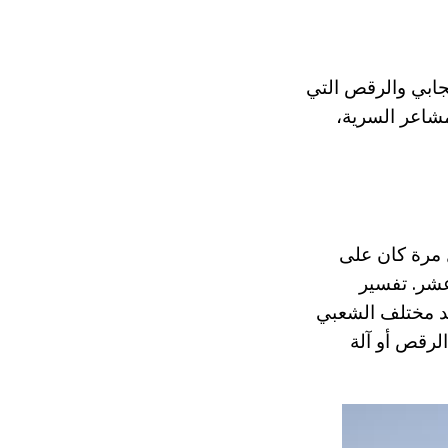
يجابي والرقص التي
لمشاعر السرية،
دم لأول مرة كان على
 القرن التاسع عشر. تفسير
ولكلور، الأناشيد مختلف الشعبي
لرقص أو آلة