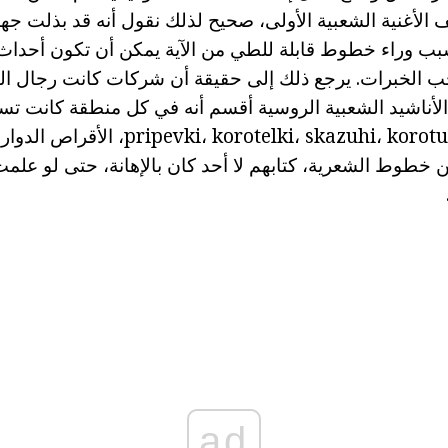
الأغنية الشعبية الأولى، صحيح لذلك نقول أنه قد بذلت جه
بب وراء خطوط قابلة للطي من الآية يمكن أن تكون أحداث
حب الخبرات. يرجع ذلك إلى حقيقة أن شركات كانت رجال الق
الأناشيد الشعبية الروسية أقسم أنه في كل منطقة كانت ت
orotelki، skazuhi، korotushki، sobirushki
 خطوط الشعرية، كتابهم لا أحد كان بالإهانة، حتى لو عل
ad