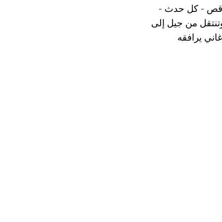
لرقص - كل حدث -
وتنتقل من جيل إلى
الأغاني يرافقه