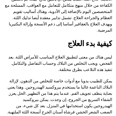
الكفاءة من خلال منهج متكامل للتعامل مع العواقب. المسلحة مع
المتخصصين اليوم بالإضافة إلى الأدوية، وهناك أساليب تقويم
العظام والجراحة العلاج. تشمل تدابير معقدة أيضا تدليك اللثة.
ويهدف العلاج بالعقاقير أساسا إلى دعم الأنسجة وإزالة البكتيريا
المرضية.
كيفية بدء العلاج
ليس هناك من معنى لتطبيق العلاج المناسب للأمراض اللثة. بعد
الفحص، ويجب التخلص من البلاك وحساب التفاضل والتكامل.
تنفيذ هذه التلاعب بطرق مختلفة.
يمكن للطبيب يدويا مع أدوات خاصة للتخلص من الدهون. لإزالة
البلاك الناعمة غالبا ما يستخدم بيروكسيد الهيدروجين. وهذا يعني
بعناية ينظف تجويف الفم. عندما يتم هذا من التطهير. الحل يعزز
الشفاء السريع من الجروح، إن وجدت. يمكن بيروكسيد
الهيدروجين يكون استخدامها في المنزل. بعد كل شيء، من
الصعب الشعر الخشن فرشاة أسنان الجرح أنسجة اللثة الملتهبة.