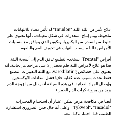
علاج لأمراض اللثة اللثة "Imudon" له تأثير مضاد للالتهابات
ملحوظ. ويتم إنتاج المخدرات في شكل معينات. . أنها تحتوي على
خليط من لست] من البكتيريا، وتكوين الذي يتوافق مع مسببات
الأمراض غالبا ما يسبب التهاب في تجويف الفم والبلعوم.
أقراص "Trental" يستخدم لتطبيع تدفق الدم إلى أنسجة اللثة.
هذا هو علاج لأمراض اللثة فلم يحصل إلا على مراجعات إيجابية. أنه
يحتوي على خصائص vasodilating. مع اللثة التغييرات التصنع
فقط تحدث بسبب عدم كفاية خلايا فشل امدادات الاوكسجين
وإيصال المواد الغذائية. في هذه الصياغة أنه يقلل من لزوجة الدم
يزيد من مرونة كرات الدم الحمراء.
أيضا في مكافحة مرض يمكن اعتبار أن استخدام المخدرات
"Tykveol"، "Insadol". وعلى أية حال فمن الضروري استشارة
الطبيب قبل اختيار وكيل معين.