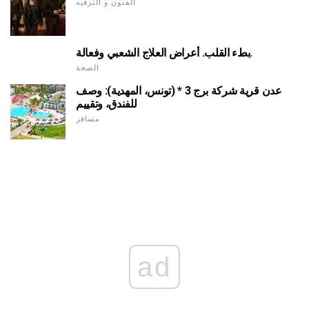
الفنون و الترفيه
بطء القلب. أعراض العلاج الشعبي وفعالة.
الصحة
عدن قرية شركة برج 3 * (تونس، المهدية): وصف
للفندق، وتقييم
مسافر
ad