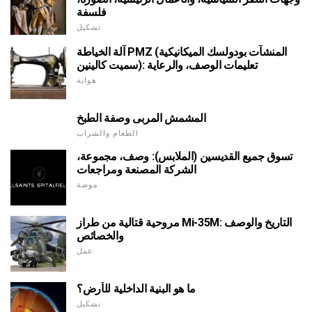
فلسفة
تشكيل
آلة الخياطة PMZ (المنشآت بودولسك الميكانيكية
سميت كالينين): تعليمات الوصف، والرعاية
هواية
المشمش المربى وصفة الطبخ
الطعام والشراب
تسوق جميع القديسين (الملابس): وصف، مجموعة،
الشركة المصنعة ومراجعات
موضة
مروحية قتالية من طراز Mi-35M: التاريخ والوصف
والخصائص
عمل
ما هو البنية الداخلية للأرض؟
تشكيل