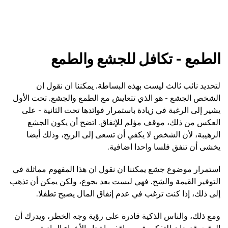
الطمع - تكافل للجشع والطمع
لتحديد نائب ثالث ليست بهذه البساطة. يمكننا ان نقول ان
الشخص الجشع - هو الذي تتعايش مع الطمع والجشع. تحت الأول
يشير إلى الرغبة في زيادة باستمرار فوائدها تحت الثانية - على
العكس من ذلك، موقف مؤلم للإنفاق. اتضح أن يكون الجشع
الرهيبة، لأن الشخص لا يكفي أن تسعى إلى الربح، وذلك أيضا
يخشى أن تنفق فلسا واحدا اضافية.
استمرار موضوع جشع يمكننا ان نقول ان هذا المفهوم مماثلة في
التوفير القيمة والشح. فهي ليست بعد بجوع، ولكن يمكن أن تذهب
إلى ذلك، إذا كنت ترغب في عدم إنفاق المال يصبح تطفلا.
ومع ذلك، والناس الذكية قادرة على رؤية وجه الخطر، ويدرك أن
الوقت قد حان للتفكير في مواقفهما تجاه الأشياء المادية.