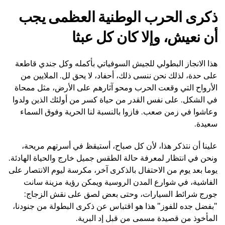
ذكرى الحرب الوطنية العظمى يجب
أن نعيش، وإلا كان كل عبثا
هذا الانجاز البطولي للجيش السوفياتي بأكمله وكل جندي قاطعة
على حدة، لذلك نحن ننسى ذلك، أحفاد، لا يحق لل. الملايين من
الأرواح التي وقعت الحرب ومحو آثارهم على الأرض، مثل ممحاة
في الشكل. على نفس القدر من حياة كسر من أولئك الذين ولدوا
وعاشوا في زمن صعب. فازوا بالنسبة لنا الحرية وفوق السماء
سعيدة.
علينا أن نتذكر هذا، لأن كل صباح، أستيقظ في أسرتهم مريحة،
ونحن في انتظار لمعرفة حالة الطقس جميل خارج والحياة الهادئة.
يوما بعد يوم من الاحتفال بالذكرى آخر، مكرسة ليوم الانتصار على
الفاشية، في شوارع المدن الروسية ويمكن رؤية مزينة سانت
جورج شرائط السيارات، وحتى بعض لصق على نقش الزجاج:
"بفضل جده للفوز" هذا هو اقتباس عن ذكرى البطولة من جنودنا،
المأخوذ من قصيدة مسمى من قبل إد البرية.