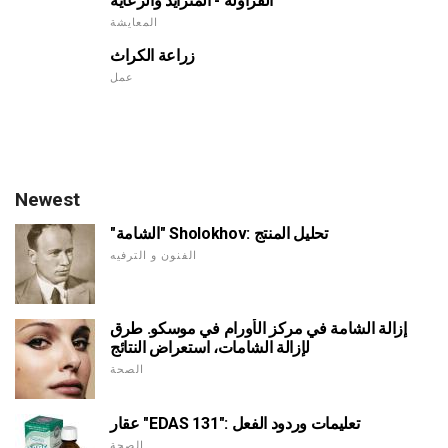
الفراولة - المتزايد والرعاية
المعايشة
زراعة الكراث
عمل
Newest
"الشامة" Sholokhov: تحليل المنتج
الفنون و الترفيه
إزالة الشامة في مركز الأورام في موسكو. طرق
لإزالة الشامات، استعراض النتائج
الصحة
عقار "EDAS 131": تعليمات وردود الفعل
الصحة