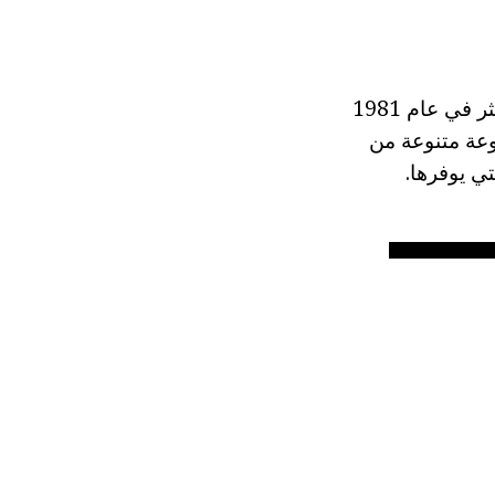
خلقه من علامة تجارية معروفة ملزمة امرأة هادفة الذي أسس العمل بأيديهم. أكثر في عام 1981
ناك مجموعة متنوعة من