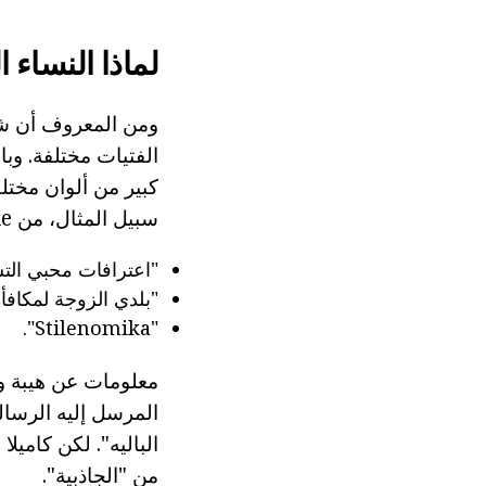
لماذا النساء الز
ومن المعروف أن شرك
الفتيات مختلفة. وب
كبير من ألوان مختل
سبيل المثال، من Essie ورنيش مع الأسماء التالية:
"اعترافات محبي الت
"بلدي الزوجة لمكافأة
"Stilenomika".
المرسل إليه الرسا
من "الجاذبية".