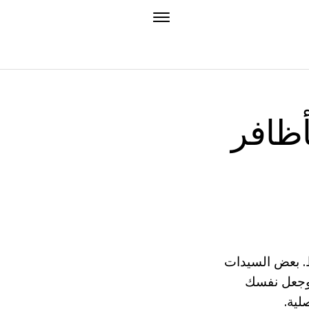
- تفضيل كثير
ط. بعض السيدات
 وجعل نفسك