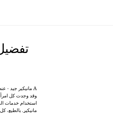
A مانيكير جيد - عنصرا هاما من الخارج الحديثة سيدة مهندم.
وقد وجدت كل امرأة 
استخدام خدمات الفن
مانيكير. بالطبع، كل مصمم أزياء يعرف sie