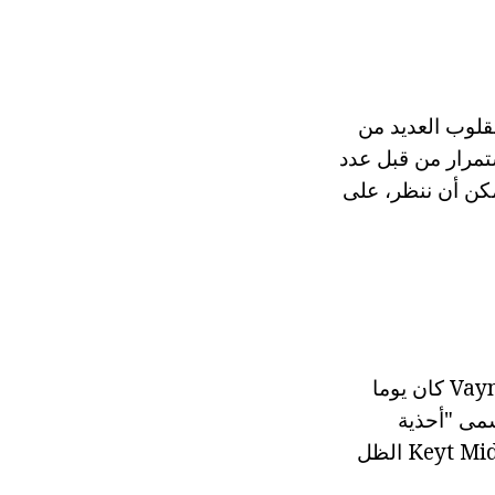
قلوب العديد من
ستمرار من قبل عدد
مكن أن ننظر، على
معلومات عن هيبة وجودة المنتجات والدليل على ذلك أن هادفة الإسي Vayngarten كان يوما
سمى "أحذية
الباليه". لكن كاميلا باركر بولز لحفل زفاف تفضل الظل "الفالس". اختار Keyt Middlton الظل