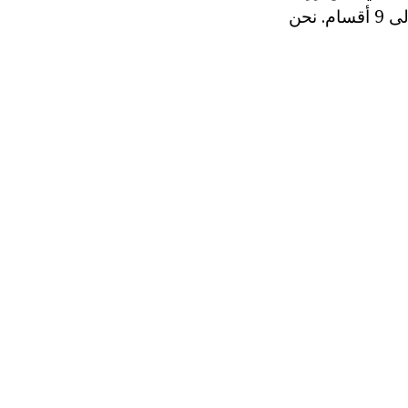
ورعاية هذه الألوان المدهشة، مثل الزنابق. وتنقسم أصناف وأنواع من النباتات الى 9 أقسام. نحن