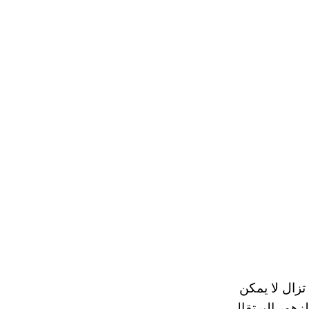
العلماء لا تزال لا يمكن
زهور البرتقالي