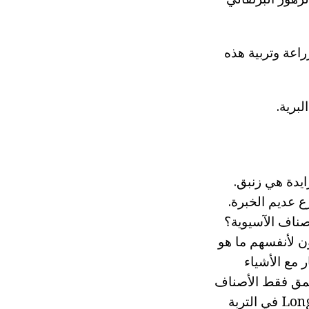
نة والهجينة LA، ومع ذلك، في زراعة وتربية هذه
برية.
ايدة هي زنبق.
ع عديم الخبرة.
صناف الآسيوية؟
ن لأنفسهم ما هو
 مع الأشياء
بعمق فقط الأصناف
الآسيوية والهجينة من الزنابق، وأصناف أنبوبي ينبغي أن توضع ممثلي Longiflorum في التربة