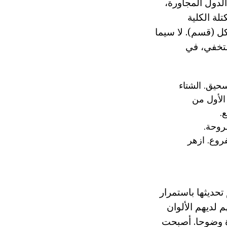
الدول المجاورة،
، فإن الكتلة الكلية
ل (قسم). لا سيما
لتخفي، في
من سحيق. الشتاء
الأول من
.
ميع الفروع. ازهر
 تحديثها باستمرار
 لديهم الألوان
دة وضوحا. أصبحت