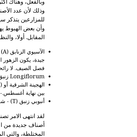
وبالفعل، وهناك أكثر
للمزارعين يتذكر سي
وأن بعض الهبوط يهي
المقابل. أولا، وال
ال
جيدة، يكون الزهور ا
فصل الصيف. لا رائح
Longiflorum زنبق Longiflorum (LO) - الأكثر عطرة من جميع المواضيع المطروحة.
بين نهاية أغسطس.-س
أنبوبي زنبق (T) - شعبية في القسم المركزي وجود رائحة خانقة حادة تقريبا.
لقد انتهى الامر تصن
أصناف جديدة من الزن
المختلطة، والتي ال