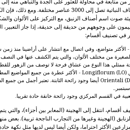
 من متابعة في محاولة للعثور على الجدة والتباهي منه إلى 
وذلك لأن عدد الأصناف النباتية تصل إلى 3000 عناصر مختلفة. ومع ذلك
ئة صوت اسم أصناف الزنبق، مع التركيز على الألوان والشك
مون على وجوههم من حديقة إلى حديقة، إذا جاز التعبير، ا
نظر في تصنيف أقسام:
آسيوي الزنابق (A) - الأكثر متواضع، وفي اتصال مع انتشار على أراضينا منذ ز
لصغيرة من مختلف الألوان، والتي يتم الكشف عنها في النصف 
ة ممثلي هذا النوع من عشاق فرحة لا توصف من الزهور للقطع
الهجينة الشرقية أو Orientali (D) أيضا وجود رائحة الثابتة. تعتبر أجمل من ج
بتمبر..
يف أقسام، انتقل إلى الهجينة (المعابر بين أجزاء)، والتي يتم
ابق (الهجينة وغيرها من التجارب الناجحة تربية). بعض منهم
مزارعين الأكثر احتراما، ولكن أيضا ليس لديها مثل نكهة حا