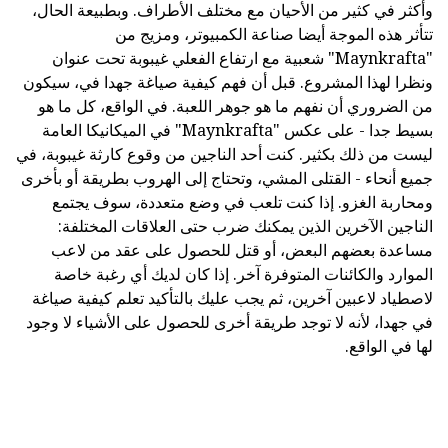
وأكثر في كثير من الأحيان مع مختلف الأطراف. وبطبيعة الحال،
تتأثر هذه الموجة أيضا صناعة الكمبيوتر، ومزيج من
"Maynkrafta" شعبية مع ارتفاع الفعلي غيبوبة تحت عنوان
ونظرا لهذا المشروع. قبل أن فهم كيفية صياغة جهدا في، سيكون
من الضروري أن نفهم ما هو جوهر اللعبة. في الواقع، كل ما هو
بسيط جدا - على عكس "Maynkrafta" في الميكانيكا العامة
ليست من ذلك بكثير. كنت أحد الناجين من وقوع كارثة غيبوبة، في
جميع أنحاء - القتلى المشي، وتحتاج إلى الهروب بطريقة أو بأخرى
ومحاربة الغزو. إذا كنت تلعب في وضع متعددة، سوف يجتمع
الناجين الآخرين الذين يمكنك ضرب حتى العلاقات المختلفة:
مساعدة بعضهم البعض، أو قتل للحصول على عقد من لاعب
الموارد والكائنات المتوفرة آخر. إذا كان لديك أي رغبة خاصة
لاصطياد لاعبين آخرين، ثم يجب عليك بالتأكيد تعلم كيفية صياغة
في جهدا، لأنه لا توجد طريقة أخرى للحصول على الأشياء لا وجود
لها في الواقع.