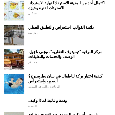
اكتمال أخذ من المدينة الاسترداد؟ نهاية الاسترداد.
الاسترداد، لفترة وجيزة
تشكيل
دائمة القوالب: استعراض والتطبيق العملي
المعايشة
مركز الترفيه "ديميدوف العقارية"، نيجني تاجيل:
الوصف والخدمات والتعليقات
مسافر
كيفية اختيار بركة للأطفال في سان بطرسبرج؟
الصور، واستعراض
الرياضة واللياقة البدنية
وذمة وعائية: لماذا وكيف
الصحة
ما ينبغي أن يكون المشهد لعيد الفصح. مشاهد