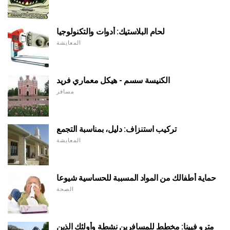
لحام البلاستيك: أدوات والتكنولوجيا
المعايشة
الكنيسة سسم - هيكل معماري فريد
مسافر
تركيب استنزاف: دليل، بمناسبة التجمع
المعايشة
حماية أطفالك من المواد المسببة للحساسية شيوعا
الصحة
مترو فيينا: مخطط للمسافرين نشطة وأولئك الذين