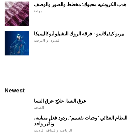
هدب الكروشيه محبوك: مخطط والصور والوصف
هواية
بيرتو كيفيلااسو - فرقة الروك التشيلو أبوكاليبتيكا
الفنون و الترفيه
Newest
عرق النسا: علاج عرق النسا
الصحة
النظام الغذائي "وجبات تقسيم": ردود فعل متباينة،
وتأثير واحد
الرياضة واللياقة البدنية