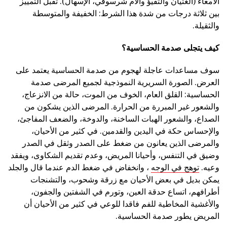
الأمعاء (الغثيان والتقيؤ وآلام شرسوفي، الإسهال). تقبل التمييز
بين ثلاثة درجات من شدة هذا الشرط: الخفيفة والمتوسطة
والثقيلة.
كيف يتجلى صدمة الحساسية؟
سوف مساعدات عاجلة لهجوم من صدمة الحساسية يعتمد على
العرض. الصورة السريرية النموذجية لجميع المرضى صدمة
الحساسية: القلق العام، الخوف من الموت، حالة من الانزعاج،
والشعور غير المبررة من الحرارة. المرضى الذين يشكون من
الصداع، والشعور الهبات الساخنة، والدوخة، والضعف المفاجئ،
والإحساس حكة في اليدين والقدمين. في كثير من الأحيان،
والمرضى الذين يعانون من ضغط على الصدر وثقل في الصدر
وضيق في التنفس، وأحيانا المريض، وعدم تقديم الشكاوى، ويفقد
وعيه.
توهج في الوجه
، وانخفاض في ضغط الدم عندما قال والجلد
يمكن بديل في بعض الأحيان مع زرقة وشحوب، والتشنجات
أطرافهم، اتساع حدقة العين، وتورم في الشفتين والجفون،
والأغشية المخاطية للفم فاقدا للوعي في كثير من الأحيان أن
المريض يطور صدمة الحساسية.