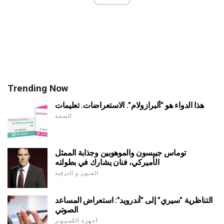
Trending Now
هذا الدواء هو "ألبرازولام". الاستعراضات. تعليمات
الصحة
توماس جيبسون والموهوبين وجذابة الممثل
الأميركي، فنان يشارك في بطولته
الفنون و الترفيه
التناظرية "سيري" إلى "أندرويد": استعراض المساعد
الصوتي
أجهزة الكمبيوتر