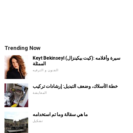
Trending Now
Keyt Bekinseyl (كيت بيكينزال): سيرة وأفلامه
الممثلة
الفنون و الترفيه
خطة الأسلاك، وضعف التبديل: إرشادات تركيب
المعايشة
ما هي سقالة وما تم استخدامه
تشكيل