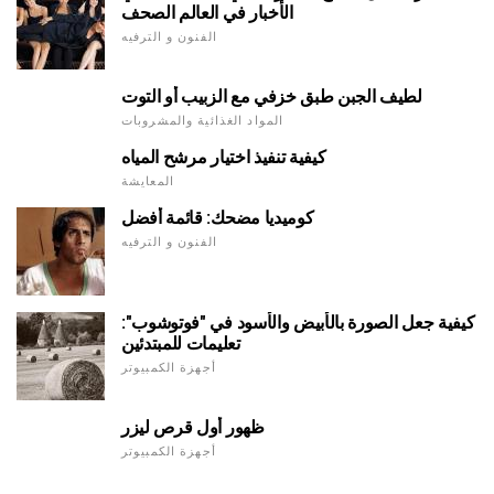
الأخبار في العالم الصحف
الفنون و الترفيه
لطيف الجبن طبق خزفي مع الزبيب أو التوت
المواد الغذائية والمشروبات
كيفية تنفيذ اختيار مرشح المياه
المعايشة
كوميديا مضحك: قائمة أفضل
الفنون و الترفيه
كيفية جعل الصورة بالأبيض والأسود في "فوتوشوب":
تعليمات للمبتدئين
أجهزة الكمبيوتر
ظهور أول قرص ليزر
أجهزة الكمبيوتر