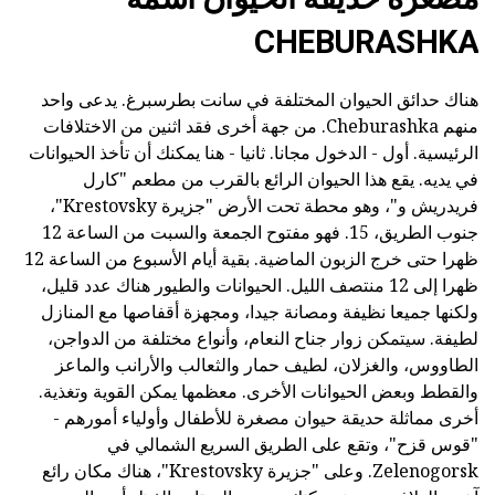
CHEBURASHKA
هناك حدائق الحيوان المختلفة في سانت بطرسبرغ. يدعى واحد
منهم Cheburashka. من جهة أخرى فقد اثنين من الاختلافات
الرئيسية. أول - الدخول مجانا. ثانيا - هنا يمكنك أن تأخذ الحيوانات
في يديه. يقع هذا الحيوان الرائع بالقرب من مطعم "كارل
فريدريش و"، وهو محطة تحت الأرض "جزيرة Krestovsky"،
جنوب الطريق، 15. فهو مفتوح الجمعة والسبت من الساعة 12
ظهرا حتى خرج الزبون الماضية. بقية أيام الأسبوع من الساعة 12
ظهرا إلى 12 منتصف الليل. الحيوانات والطيور هناك عدد قليل،
ولكنها جميعا نظيفة ومصانة جيدا، ومجهزة أقفاصها مع المنازل
لطيفة. سيتمكن زوار جناح النعام، وأنواع مختلفة من الدواجن،
الطاووس، والغزلان، لطيف حمار والثعالب والأرانب والماعز
والقطط وبعض الحيوانات الأخرى. معظمها يمكن القوية وتغذية.
أخرى مماثلة حديقة حيوان مصغرة للأطفال وأولياء أمورهم -
"قوس قزح"، وتقع على الطريق السريع الشمالي في
Zelenogorsk. وعلى "جزيرة Krestovsky"، هناك مكان رائع