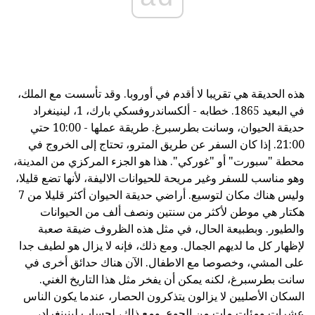
هذه الحديقة هي تقريبا لا أقدم في أوروبا. وقد تأسست مع الملك،
في البعيد 1865. خطابه - ألكساندروفسكي بارك، 1، لينينغراد
حديقة الحيوان، وسانت بطرسبرغ. طريقة عملها - 10:00 حتي
21:00. إذا كان السفر عن طريق المترو، تحتاج إلى الخروج في
محطة "سبورت" أو "غوركي". هذا هو الجزء المركزي من المدينة،
وهو مناسب للسفر وغير مريحة للحيوانات الاليفة، لأنها تضع قليلا،
وليس هناك مكان لتوسيع. أراضي حديقة الحيوان أكثر قليلا من 7
هكتار هي موطن لأكثر من سنتين ونصف ألف من الحيوانات
والطيور. وبطبيعة الحال، في مثل هذه الظروف ضيقة صعبة
لإظهار كل ما لديهم الجمال. ومع ذلك، فإنه لا يزال هو لطيف جدا
على المشي، وخصوصا مع الاطفال. الآن هناك حدائق أخرى في
سانت بطرسبرغ، لكنه يمكن أن يفخر مثل هذا التاريخ الغني.
السكان الأصليين لا يزالون يتذكرون الحصار، عندما يكون الناس
عشرات ومئات مات من الجوع. ومع ذلك، لحساب لينينغراد،