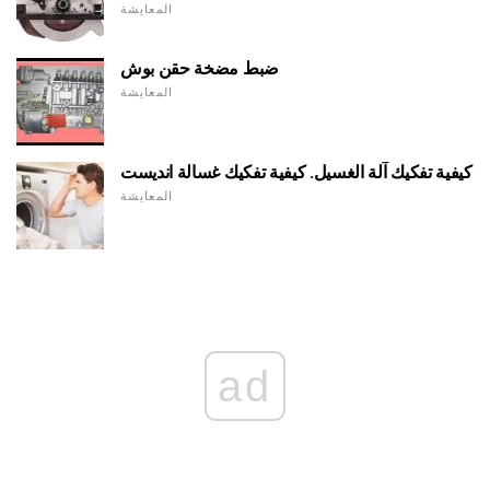
المعايشة
ضبط مضخة حقن بوش
المعايشة
كيفية تفكيك آلة الغسيل. كيفية تفكيك غسالة انديست
المعايشة
ad