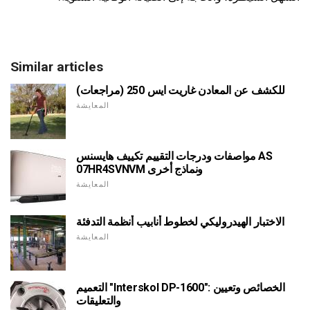
Similar articles
للكشف عن المعادن غاريت ايس 250 (مراجعات)
المعايشة
مواصفات ودرجات التقييم تكييف هايسنس AS
07HR4SVNVM ونماذج أخرى
المعايشة
الاختبار الهيدروليكي لخطوط أنابيب أنظمة التدفئة
المعايشة
التعميم "Interskol DP-1600": الخصائص وتعيين
والتعليقات