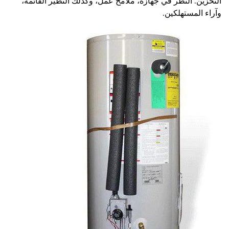
التخزين. النظر في جهازه، ملامح عمل، وكذلك النظير القائمة،
وآراء المستهلكين.