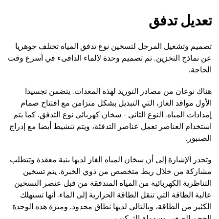
تعديل تدفق
تصميم وتشغيل المرجل لتسخين نوع تدفق المياه تختلف جوهريا
عن نماذج التخزين. تم تصميم وحدة لالماء الدافىء في أسرع وقت
الحاجة.
هناك نوعان من مصادر التوريد لهذه المعدات. يتضمن تجسيدا
الأول مواقد الغاز، التي التبديل بشكل متزامن مع افتتاح صمام
إمدادات المياه. النوع الثاني - سخان كهربائي نوع التدفق. كما يتم
استخدام العناصر تعمل عناصر التدفئة، ويتم تنشيط أيضا مع إدراج
الصنبور.
وتجدر الإشارة إلى أن سخان المياه الغاز لديها بنية معقدة وتتطلب
مشاركة من خلال ربط متخصص من ذوي الخبرة. يتم تسخين
التناظرية الكهربائية من المياه المتدفقة من قبل عنصر التسخين
عالية الطاقة التي تنقل الطاقة الحرارية إلى الماء. أنها تستهلك
الكثير من الطاقة، وبالتالي لديها نطاق محدود. وميزة هذه الوحدة -
الحجم الصغير وسهولة التركيب.