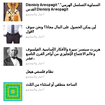
Dionisiy Areopagit "السماوية التسلسل الهرمي".
القدس Dionisiy Areopagit
أخبار والمجتمع
أين يمكن الحصول على المال مجانا؟ ونحن سوف
اقول!
أخبار والمجتمع
هربرت سبنسر: سيرة والأفكار الأساسية. الفيلسوف
وعالم الاجتماع الإنجليزي من أواخر القرن التاسع
عشر،
أخبار والمجتمع
نظام فلسفي هيغل
أخبار والمجتمع
الساحة منطقي أو استثناء من الثلث
أخبار والمجتمع