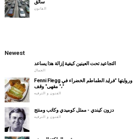
سائق
القانون
Newest
التجاعيد تحت العينين كيفية إزالة هذا يساعد
الجمال
Fenni Flegg وروايتها "فرايد الطماطم الخضراء في
مقهى" وقف "،"
الفنون و الترفيه
دزون كيندي - ممثل كوميدي وكاتب ومنتج
الفنون و الترفيه