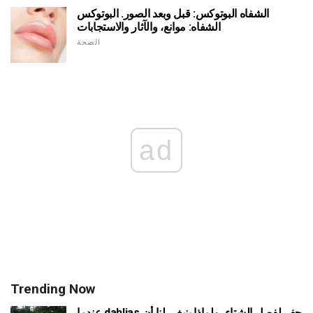
الشفاه البوتوكس: قبل وبعد الصور. البوتوكس
الشفاه: موانع، والآثار والاستجابات
الصحة
ad
Trending Now
عندما dahlias حفر لفصل الشتاء، ولماذا ينبغي لنا أن