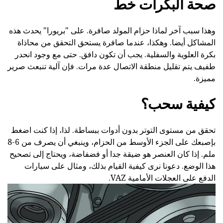
صحة البكرات خط
وهذا سبب آخر لماذا حزام المولد صافرة. على "بريورا" يحدث هذه
المشاكل أيضا. وهكذا، عندما صافرة يستحق التحقق من محاذاة
بكرة العلوية والسفلية. يجب أن تكون دافق. حتى مع وجود انحدر
طفيف يتم تقليل منطقة الاتصال عدة مرات. فإن آلية تنبعث صرير
مميزة.
كيفية سحب؟
تحقق من مستوى التوتر بدون أدوات ببساطة. لذا، إذا كنت اضغط
بإصبعك على الجزء الأوسط من الحزام، وينبغي أن يصرف من 6-8
ملم. إذا كان العنصر هو ضيقة جدا أو فضفاضة، ويحتاج إلى تصحيح
هذا الوضع. دعونا نرى كيفية القيام بذلك، ومثال على سيارات
الدفع على العجلات الأمامية VAZ.