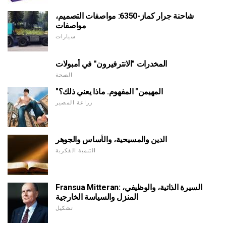
شاحنة جرار كماز-6350: مواصفات التصميم،
مواصفات
سيارات
المخدرات "الانترفيرون" في أمبولات
الصحة
"المهيمن" المفهوم. ماذا يعني ذلك؟
زراعة المصير
الدين والمسيحية، والأساس والجوهر
التنمية الفكرية
Fransua Mitteran: السيرة الذاتية، والوظيفي،
المنزل والسياسة الخارجية
تشكيل