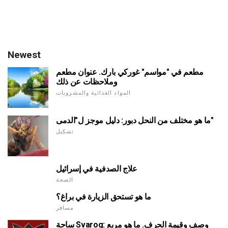
Newest
مطعم في "مواسم" غوركي بارك. عنوان مطعم
وملاحظات عن ذلك
المواد الغذائية والمشروبات
ما هو مختلف من النحل دبور: دليل موجز ل"الدمى"
تشكيل
علاج الصدفية في إسرائيل
الصحة
ما هو تستحق الزيارة في براغ؟
مسافر
ساحة Svarog: وصف وقيمة الحرف. ما هو مربع