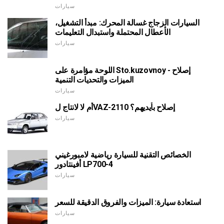
سيارات
السيارات الزجاج غسالة المحرك: مبدأ التشغيل،
الأعطال المحتملة واستبدال التعليمات
سيارات
اللوحة مؤامرة على Sto.kuzovnoy إصلاح -
الميزات والتحديات التنمية
سيارات
أم لا لانتاج لVAZ-2110 إصلاح بأيديهم؟
سيارات
الخصائص التقنية للسيارة رياضية لامبورغيني
أفينتادور LP700-4
سيارات
استعادة سيارة: الميزات والفروق الدقيقة للسعر
سيارات