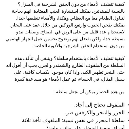
كيفية تنظيف الأمعاء من دون الحقن الشرجية في المنزل؟
بالنسبة للمبتدئين، يمكنك استشارة العنب المعتادة. انهم بحاجة
لتناول الطعام معا مع العظام. وهكذا، والأمعاء تنظيفها جيدا.
يمكنك طحن الحبوب وارتفع الوركين من خلال عقد على البخار،
لاستخدام عدد قليل من على الريق في الصباح. وصفات تبدو
بسيطة جدا، ولكن بفضل لهم بوضوح تحسين عمل الجهاز الهضمي
من دون استخدام الحقن الشرجية والأدوية الخاصة.
كيفية تنظيف الأمعاء باستخدام سلطة؟ وينبغي أن تتألف هذه
السلطة من الملفوف الطازج والشمندر والجزر. يجب أن أقول أنه
حتى البنجر
تطهير الكبد،
وإذا كان موجودا بكميات كافية، على
سبيل المثال، في الحساء، ثم عمل الأمعاء هو مساعدة كبيرة.
من هذه الخضار يمكن أن تجعل سلطة:
الملفوف تحتاج إلى أجاد.
الجزر والبنجر والكرفس صر.
سلطة المحرز في نفس نسبة: الملفوف تأخذ ثلاثة
أجزاء، وبقية الخضار على جانب واحد؛