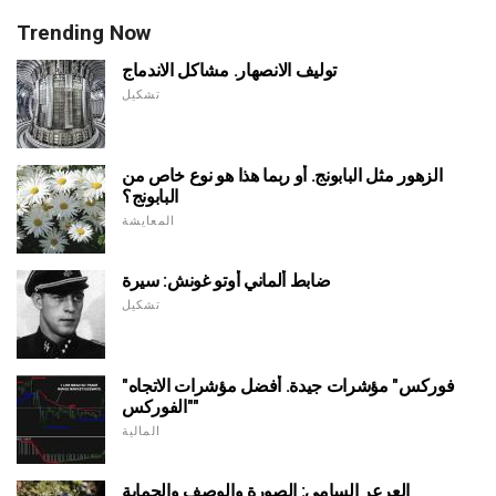
Trending Now
توليف الانصهار. مشاكل الاندماج
تشكيل
الزهور مثل البابونج. أو ربما هذا هو نوع خاص من
البابونج؟
المعايشة
ضابط ألماني أوتو غونش: سيرة
تشكيل
"فوركس" مؤشرات جيدة. أفضل مؤشرات الاتجاه
"الفوركس"
المالية
العرعر السامي: الصورة والوصف والحماية