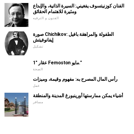
الفنان كوزنيتسوف يفغيني: السيرة الذاتية، والإبداع
ومثيرة للاهتمام الحقائق
الفنون و الترفيه
صورة Chichikov: الطفولة والمراهقة بافيل
إيفانوفيتش
تشكيل
عقار "1 Femoston مايو."
الصحة
رأس المال المصرح به: مفهوم وقيمة، وميزات
عمل
أشياء يمكن ممارستها أورينبورغ المدينة والمنطقة
مسافر