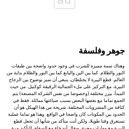
جوهر وفلسفة
وهناك سمة مميزة للشرب في وجود حدود واضحة بين طبقات
النور والظلام. كما بين الين واليانغ كما بين النور والظلام بداية من
العالم. قطع البيرة لا يختلطان، ينبغي أن نميز بوضوح بين الزجاج
البيرة، مع التركيز على ملء الجمالية الرقيقة كوكتيل. من حيث
المبدأ، بيرز مختلفة (وخصوصا من نفس الشركة المصنعة) يتم
الجمع تماما مع بعضها البعض بسبب صياغتها مماثلة. فقط في
كثافة من المشروبات المختلفة. شريحة من هذا الهيكل هو أن
الحدود بين المكونات كان واضحا في الواقع. وهذا هو تماما عملية
تستغرق وقتا طويلا، ولكن أنت متأكد من شأنها أن تجعل قطع
البيرة مع مهارات معينة. ويقال أنه جاء مع السقاة، للتأكيد مرة