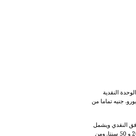
وحدة النقدية
تماد رسمي من اليورو. جنيه تماما من
 اليورو، أي ما يعادل 100 سنت. و التدفق النقدي ويشمل
الأوراق النقدية المقومة 5-500 اليورو. حددت القطع النقدية كما 1، 2، 5، 10، 20 و 50 سنتا. ومن