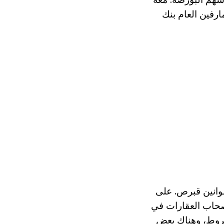
ك مثل بنك اليونانية العامة المحدودة، بنك USB بي ومارفين العام بنك
انين قبرص. على
صحاب العقارات في
شروط، وهناك بعض