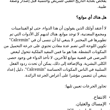
يفحص بعناية التاريخ الطبي للمريض والتنمية قبل إصدار وصفة
طبية.
هل هناك أي موانع؟
لا أعتقد أولئك الذين يقولون أن هذا الدواء، حتى لو الفيتامينات
ومجمع المعدنية، لا توجد موانع. هناك لديهم كل الأدوات التي تم
تطويرها في المختبر. لا ينبغي لنا أن ننسى أن في "Calcemin"
تكوين اللوحة التي تضم عدة معادن تحتوي على جرعة التحميل من
المكونات النشطة. هذا هو ما فمن المفيد الملكية تتحول لبعض
المرضى في قضية موانع للآخرين. لا تأخذ الدواء في وجود حصى
الكلى البشرية. وبالإضافة إلى ذلك، يمكن أن تحدث ردود الفعل
السلبية في الناس المكونات الحساسة "Calcemin". دليل إعداد
ينبغي أن تتضمن مؤشرا على أعراض الجرعة الزائدة.
تجاوز الجرعات تعيين تليها:
الانتفاخ.
الإمساك والغثيان.