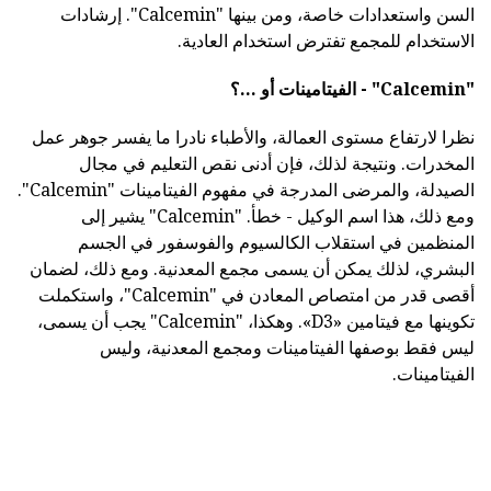
السن واستعدادات خاصة، ومن بينها "Calcemin". إرشادات
الاستخدام للمجمع تفترض استخدام العادية.
"Calcemin" - الفيتامينات أو ...؟
نظرا لارتفاع مستوى العمالة، والأطباء نادرا ما يفسر جوهر عمل
المخدرات. ونتيجة لذلك، فإن أدنى نقص التعليم في مجال
الصيدلة، والمرضى المدرجة في مفهوم الفيتامينات "Calcemin".
ومع ذلك، هذا اسم الوكيل - خطأ. "Calcemin" يشير إلى
المنظمين في استقلاب الكالسيوم والفوسفور في الجسم
البشري، لذلك يمكن أن يسمى مجمع المعدنية. ومع ذلك، لضمان
أقصى قدر من امتصاص المعادن في "Calcemin"، واستكملت
تكوينها مع فيتامين «D3». وهكذا، "Calcemin" يجب أن يسمى،
ليس فقط بوصفها الفيتامينات ومجمع المعدنية، وليس
الفيتامينات.