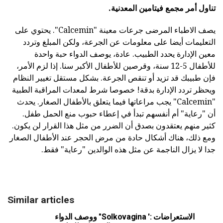
تناول أمر مجمع فيتامين المعدنية.
يصف الاطباء المرضى جرعات معينة "Calcemin". يحتوي على
التعليمات أيضا على معلومات عن الجرعة، ولكن المبلغ وتردد
معين الإدارة يحدد الطبيب. عادة، يوصف الدواء حبة واحدة
للأطفال 5-12 سنة، وقرصين للأطفال الأكبر سنا. إذا لزم الأمر،
فإن طبيبك قد تزيد أو تنقص الجرعة. بشكل مستقل تغيير النظام
ويحظر تردد الإدارة بدقة! خصوصا شرط لمعدات المراقبة الطبية
"Calcemin" يجب مراعاتها فيما يتعلق بالأطفال الصغار. يحدث
أن "رعاية" أم أنفسهم تبدأ في إعطاء حبوب منع الحمل طفل.
كثير منهم يعتقدون بصدق أن الضرر من مثل هذا القرار لن يكون.
ومع ذلك، هناك أشكال حادة من مرض الحجر عند الأطفال الصغار
جدا لا يزال الناجمة عن مثل هذه الوالدين "رعاية" فقط.
Similar articles
ووصف الدواء "Solkovagina ': الاستعراضات