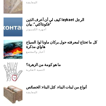
المعايشة
كيف لي أن أعرف الذين laykaet الرجل
"فكونتاكتي": بيان
أجهزة الكمبيوتر
كل ما تحتاج لمعرفته حول بركان ماونا لوا. السياح
هاواي مذكرة
أخبار والمجتمع
ما هو كومة من الزهرة؟
التنمية الفكرية
أنواع من لبنات البناء. كتل البناء: الخصائص
المعايشة