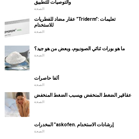
والتوصيات للتطبيق
الصحة
عقار مضاد للفطريات "Triderm": تعليمات
للاستخدام
الصحة
ما هو بورات ثنائي الصوديوم، وبعض من هو جيد؟
الصحة
ألفا حاصرات
الصحة
عقاقير الضغط المنخفض ويسبب الضغط المنخفض
الصحة
المخدرات "askofen. إرشادات الاستخدام
الصحة