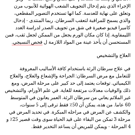
الإجراء الذي يتم إدخال التجويف الشعب الهوائية للأنبوب مرن
وتعلق على نهاية للعدسة. كما انها تستخدم التصوير المقطعي،
والذي يسمح للمراقبة لتعقب السرطان. ربما المنتدى - إدخال
كاميرا فيديو صغيرة في شق من تجويف الصدر لدراسة الغدد
الليمفاوية. إذا كان مكان الورم يجعل من الممكن لجعل ثقب، فمن
المستحسن أن يأخذ عينة من المواد اللازمة ل
فحص النسيجي.
العلاج والتشخيص
في علاج سرطان الرئة باستخدام كافة الأساليب المعروفة
للتعامل مع مرض السرطان: الجراحة والإشعاع والعلاج، والعلاج
الكيميائي. توقعات يعتمد إلى حد كبير على مرحلة المرض، ومع
ذلك والوفيات معدلات مرتفعة للغاية. في علم الأورام، والتشخيص
غير الملائم يعاني من سرطان الرئة. العمر يعانون في المتوسط
60 عاما. من هذه، يمكن أن 50٪ فقط ترقى إلى 5 سنوات،
والكشف عن المرض في مراحله المبكرة. في تحديد المرض في
مرحلة 3 تمكن من البقاء على قيد الحياة سوى وقت قصير 25٪ و
4 المرحلة - ويمكن للمريض أن يساعد التخدير فقط.