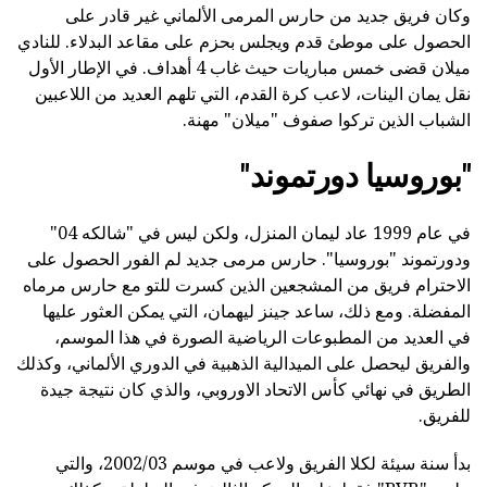
وكان فريق جديد من حارس المرمى الألماني غير قادر على
الحصول على موطئ قدم ويجلس بحزم على مقاعد البدلاء. للنادي
ميلان قضى خمس مباريات حيث غاب 4 أهداف. في الإطار الأول
نقل يمان الينات، لاعب كرة القدم، التي تلهم العديد من اللاعبين
الشباب الذين تركوا صفوف "ميلان" مهنة.
"بوروسيا دورتموند"
في عام 1999 عاد ليمان المنزل، ولكن ليس في "شالكه 04"
ودورتموند "بوروسيا". حارس مرمى جديد لم الفور الحصول على
الاحترام فريق من المشجعين الذين كسرت للتو مع حارس مرماه
المفضلة. ومع ذلك، ساعد جينز ليهمان، التي يمكن العثور عليها
في العديد من المطبوعات الرياضية الصورة في هذا الموسم،
والفريق ليحصل على الميدالية الذهبية في الدوري الألماني، وكذلك
الطريق في نهائي كأس الاتحاد الاوروبي، والذي كان نتيجة جيدة
للفريق.
بدأ سنة سيئة لكلا الفريق ولاعب في موسم 2002/03، والتي