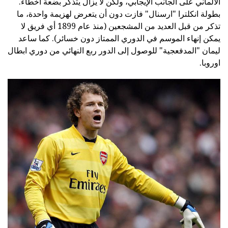
الألماني على الجانب الإيجابي، ولكن لا يزال يتذكر بضعة أخطاء.
بطولة انكلترا "ارسنال" فازت دون أن يتعرض لهزيمة واحدة، ما
تذكر من قبل العديد من المشجعين (منذ عام 1899 أي فريق لا
يمكن إنهاء الموسم في الدوري الممتاز دون خسائر). كما ساعد
ليمان "المدفعجية" للوصول إلى الدور ربع النهائي من دوري ابطال
اوروبا.