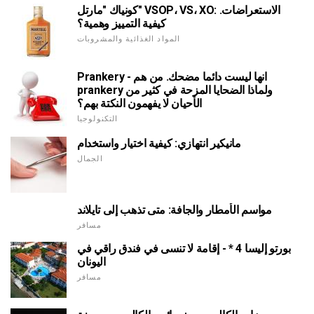
كونياك "مارتل" VSOP، VS، XO: الاستعراضات.
كيفية التمييز وهمية؟
المواد الغذائية والمشروبات
Prankery - انها ليست دائما مضحك. من هم
prankery ولماذا الضحايا المزحة في كثير من
الأحيان لا يفهمون النكتة بهم؟
التكنولوجيا
مانيكير انتهازي: كيفية اختيار واستخدام
الجمال
مواسم الأمطار والجافة: متى تذهب إلى تايلاند
مسافر
بورتو إليسا 4 * - إقامة لا تنسى في فندق راقي في
اليونان
مسافر