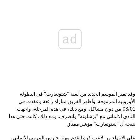
ad
وقد تميز الموسم الجديد من لعبة "شتوتغارت" في البطولة
الأوروبية المرموقة. وأظهر الفريق مباراة رائعة وعقدت في
08/01 من دون مشاكل. ومع ذلك، في هذه المرحلة، واجهت
النادي الالماني مع "برشلونة" وانصرف. ومع ذلك، كانت حتى هذا
نتيجة ل "شتوتغارت" مؤشر ممتاز.
على الانتهاء من لاعب كرة القدم مهنة حارس المرمى الألماني،