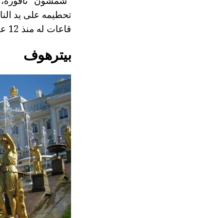
قاعات له منذ 12 عاما. تقريبا من رماد ارتفعت صوغه بيترهوف. وكان اكتشاف الرسمي للغاية.
بيترهوف