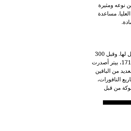
ن نوعه ومثيرة
لعليا. مساعدة
دة.
وتشمل اليوم حديقة الفرقة الملكية 4 سلسلة فاخرة و 176 ينابيع الجمال لا مثيل لها. وقبل 300
سنة، كانت هناك مستنقعات فقط وتقع في جميع أنحاء القرية. ومع ذلك، في 1710s، بيتر أصدرت
ديد من الباقين
ريع النافورات،
وكة من قبل