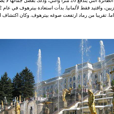
"شمشون" نافورة، الطائرة التي يندفع 20 مترا والتي، وذلك بفضل جما