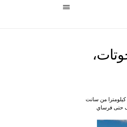
وتات،
يترهوف - حديقة رائعة مع العديد من النوافير والتماثيل، والذي يقع على بعد 29 كيلومترا من سانت
رف حتى فرساي