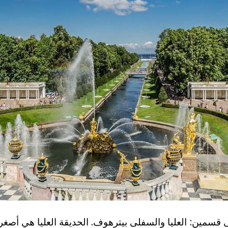
قسمين: العليا والسفلى بيترهوف. الحديقة العليا هي أصغر ب