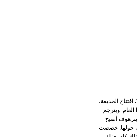
. افتتاح الحديقة،
 العام. ويترجم
 مانور". من 1762 إلى استدعاء بيترهوف أصبح
رت حولها. خصصت
ذلك كان هناك