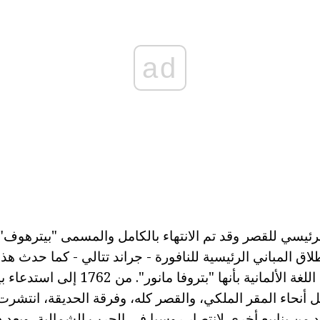
ad
المقر الرئيسي للقصر وقد تم الانتهاء بالكامل والمسمى "بيترهوف"
اق المباني الرئيسية للنافورة - جراند تتالي - كما حدث هذا
اسم "بيترهوف" مع اللغة الألمانية بأنها "بتروفا
 أنحاء المقر الملكي، والقصر كله، وفرقة الحديقة، انتش
يد من ينابيع أخرى لانتصار روسيا في الحرب الشمالية، وبعد 