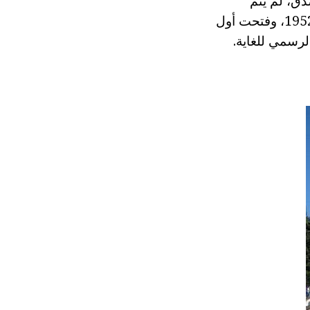
لها لا يصدق، لم يتم
تحطيمه على يد النازيين، واقتيد فقط لألمانيا. بدأت استعادة بيترهوف في عام 1952، وفتحت أول