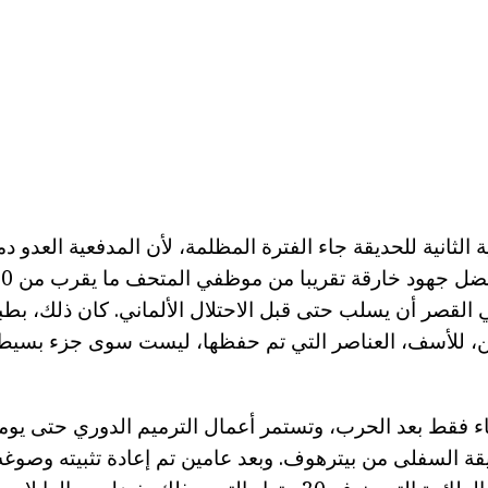
 الثانية للحديقة جاء الفترة المظلمة، لأن المدفعية العدو دم
داخلي القصر أن يسلب حتى قبل الاحتلال الألماني. كان ذلك، بطب
ن، للأسف، العناصر التي تم حفظها، ليست سوى جزء بسيط
ء فقط بعد الحرب، وتستمر أعمال الترميم الدوري حتى يومن
 حديقة السفلى من بيترهوف. وبعد عامين تم إعادة تثبيته وصوغه