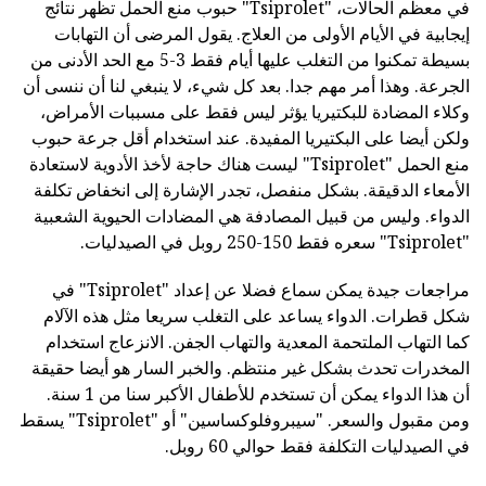
في معظم الحالات، "Tsiprolet" حبوب منع الحمل تظهر نتائج
إيجابية في الأيام الأولى من العلاج. يقول المرضى أن التهابات
بسيطة تمكنوا من التغلب عليها أيام فقط 3-5 مع الحد الأدنى من
الجرعة. وهذا أمر مهم جدا. بعد كل شيء، لا ينبغي لنا أن ننسى أن
وكلاء المضادة للبكتيريا يؤثر ليس فقط على مسببات الأمراض،
ولكن أيضا على البكتيريا المفيدة. عند استخدام أقل جرعة حبوب
منع الحمل "Tsiprolet" ليست هناك حاجة لأخذ الأدوية لاستعادة
الأمعاء الدقيقة. بشكل منفصل، تجدر الإشارة إلى انخفاض تكلفة
الدواء. وليس من قبيل المصادفة هي المضادات الحيوية الشعبية
"Tsiprolet" سعره فقط 150-250 روبل في الصيدليات.
مراجعات جيدة يمكن سماع فضلا عن إعداد "Tsiprolet" في
شكل قطرات. الدواء يساعد على التغلب سريعا مثل هذه الآلام
كما التهاب الملتحمة المعدية والتهاب الجفن. الانزعاج استخدام
المخدرات تحدث بشكل غير منتظم. والخبر السار هو أيضا حقيقة
أن هذا الدواء يمكن أن تستخدم للأطفال الأكبر سنا من 1 سنة.
ومن مقبول والسعر. "سيبروفلوكساسين" أو "Tsiprolet" يسقط
في الصيدليات التكلفة فقط حوالي 60 روبل.