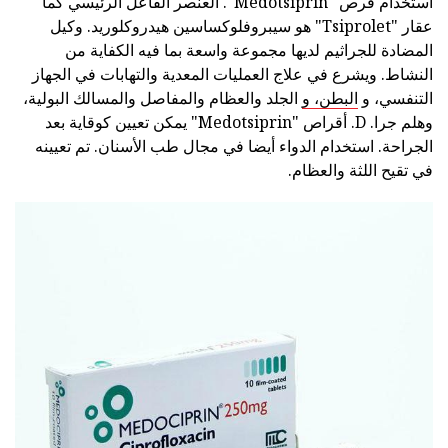
استخدام قرص "Medotsiprin". العنصر الفاعل الرئيسي كما
عقار "Tsiprolet" هو سيبروفلوكساسين هيدروكلوريد. وكيل
المضادة للجراثيم لديها مجموعة واسعة بما فيه الكفاية من
النشاط. ويشرع في علاج العمليات المعدية والتهابات في الجهاز
التنفسي، و
البطن، و
الجلد والعظام والمفاصل والمسالك البولية،
وهلم جرا. D. أقراص "Medotsiprin" يمكن تعيين كوقاية بعد
الجراحة. استخدام الدواء أيضا في مجال طب الأسنان. تم تعيينه
في تقيح اللثة والعظام.