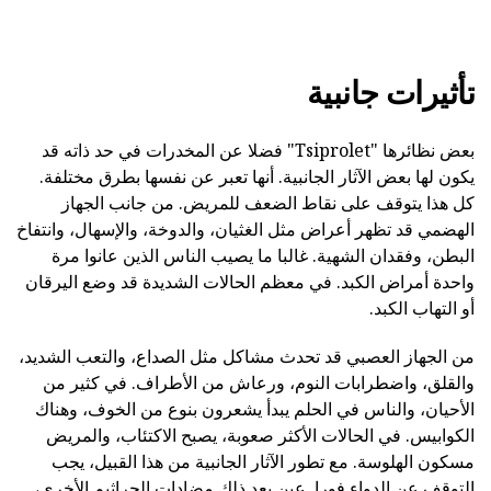
تأثيرات جانبية
بعض نظائرها "Tsiprolet" فضلا عن المخدرات في حد ذاته قد
يكون لها بعض الآثار الجانبية. أنها تعبر عن نفسها بطرق مختلفة.
كل هذا يتوقف على نقاط الضعف للمريض. من جانب الجهاز
الهضمي قد تظهر أعراض مثل الغثيان، والدوخة، والإسهال، وانتفاخ
البطن، وفقدان الشهية. غالبا ما يصيب الناس الذين عانوا مرة
واحدة أمراض الكبد. في معظم الحالات الشديدة قد وضع اليرقان
أو التهاب الكبد.
من الجهاز العصبي قد تحدث مشاكل مثل الصداع، والتعب الشديد،
والقلق، واضطرابات النوم، ورعاش من الأطراف. في كثير من
الأحيان، والناس في الحلم يبدأ يشعرون بنوع من الخوف، وهناك
الكوابيس. في الحالات الأكثر صعوبة، يصبح الاكتئاب، والمريض
مسكون الهلوسة. مع تطور الآثار الجانبية من هذا القبيل، يجب
التوقف عن الدواء فورا. عين بعد ذلك مضادات الجراثيم الأخرى،