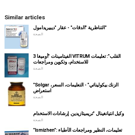
Similar articles
التناظرية "الدقات" - عقار "ديبيريدامول"
الصحة
الفيتامينات "أوميغا 3 VITRUM القلب": تعليمات
للاستخدام، وتكوين ومراجعات
الصحة
"Solgar الزنك بيكوليناتي" - التعليمات، السعر،
استعراض
الصحة
وكيل انتيانغينال "تريميتازيدين. إرشادات الاستخدام
الصحة
"Ismizhen": تعليمات، النظير ومراجعات الأطباء