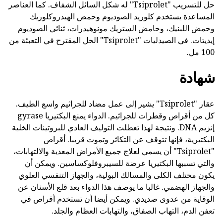
حل للتسريب "Tsiprolet" له شكل السائل الشفاف. كما العناصر
المساعدة يستخدم كلوريد الصوديوم وحمض الهيدروكلوريك
وحمض اللبنيك، وحامض الستريك مونوهيدرات، ثنائي الصوديوم
إيديتات. في الصيدليات "Tsiprolet" الحل المقترح في التعبئة من
100 مل.
شهادة
عقار "Tsiprolet" يشير إلى عمل مضاد للجراثيم واسع الطيف.
كل من أقراص وقطرات للجراثيم. الدواء يمنع البكتيريا gyrase
إنزيم DNA. ونتيجة لهذا تعطلت التوليف العادي للبروتينات الخلية
البكتيرية، فإنها تتوقف عن التكاثر وتموت قريبا. أقراص
"Tsiprolet" أن يسمي لعلاج جميع الأمراض المعدية والالتهابات،
والتي تسببها البكتيريا عرضة للسيبروفلوكساسين. ويمكن أن
يكون مختلف الكلى والمسالك البولية، والجهاز التنفسي العلوي
والجهاز الهضمي. غالبا ما يوصف هذا الدواء بعد قلع الأسنان عن
الوقاية من عدوى صديدي. ويمكن أيضا أن تستخدم أقراص في
تعفن الدم، التهاب الصفاق، والتهابات العظام والجلد.