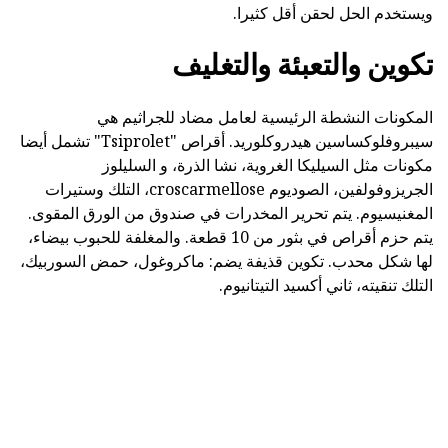
ويستخدم الحل لحقن أقل كثيرا.
تكوين والتعبئة والتغليف
المكونات النشطة الرئيسية لعامل مضاد للجراثيم هي
سيبروفلوكساسين هيدروكلوريد. أقراص "Tsiprolet" تشمل أيضا
مكونات مثل السيليكا الغروية، نشا الذرة، و السليلوز
الجريزوفولفين، الصوديوم croscarmellose، التلك وستيرات
المغنيسيوم. يتم تحرير المخدرات في صندوق من الورق المقوى.
يتم حزم أقراص في بثور من 10 قطعة. والمغلفة للحبوب بيضاء،
لها شكل محدب. تكوين قذيفة يضم: ماكروغول، حمض السوربيك،
التلك تنقيته، ثاني أكسيد التيتانيوم.