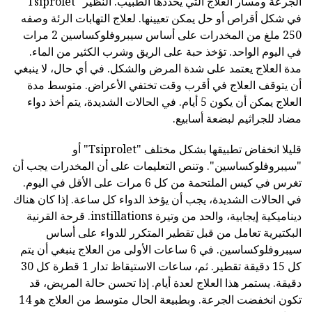
الجرعة ومسار العلاج التي يحددها الطبيب. النظير "Tsiprolet"
في شكل أقراص أو حل يمكن تعيينها. لعلاج التهابات الرئة وصفه
250 ملغ من المخدرات على أساس سيبروفلوكساسين 2 مرات
في اليوم الواحد. تؤخذ حبة على الريق وشرب الكثير من الماء.
مدة العلاج يعتمد على شدة المرض والشكل. في أي حال، لا ينبغي
أن يتوقف العلاج في أقرب وقت تختفي الأعراض. متوسط مدة
العلاج يمكن أن يكون 5 أيام. في الحالات الشديدة، يتم أخذ دواء
مضاد للجراثيم لبضعة أسابيع.
قليلا انخفاض تطبيقها بشكل مختلف "Tsiprolet" أو
"سيبروفلوكساسين". وتنص التعليمات على أن المخدرات يجب أن
تغرس في كيس الملتحمة من كل 6 مرات على الأقل في اليوم.
في الحالات الشديدة، يجب أن يؤخذ الدواء كل ساعة. إذا كان هناك
ديناميكية إيجابية، والحد من وتيرة instillations. قرحة القرنية
البكتيرية تعامل من قبل تقطير المتكرر للدواء على أساس
سيبروفلوكساسين. في 6 ساعات الأولى من العلاج ينبغي أن يتم
كل 15 دقيقة تقطير. ثم، ساعات الاستيقاظ تدار 1 قطرة كل 30
دقيقة. يستمر هذا العلاج لعدة أيام. إذا تحسن حالة المريض، قد
تكون انخفضت الجرعة. وبطبيعة الحال متوسط من العلاج هو 14