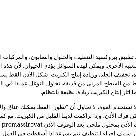
طبيق بيروكسيد التنظيف والحلول والصابون، والمركبات ا
عبية الأخرى. ويمكن لهذه السوائل يؤذي الحيوان. لأن هذه ال
تجفيف الجلد، وزيادة إنتاج الكبريت. شكل الأذن القط يسمح
ن السطح المرئي من قذيفة. تحاول التوغل عميقا في ال
اثار إنتاج الكبريت زيادة. نظيفة بانتظام.
ا تستخدم القوة، لا تحاول أن "تطور" القط. يمكنك عناق وال
 فرك الأذن، وإذا تراكمت لديها القليل من الكبريت. مع كم
أن با
. سوف إجراء التنظيف تتم بسرعة إذا أسقطت في العمل ل