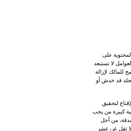
لمحتوية على
عوامل لا تستبعد
 للمالك لإزالة
جلد قد خدش أو
إقناع لتحقيق
ية كبيرة من يجب
لتنقيط في قناة الأذن بمحلول ملحي. بعد الوقوف الأذن promassirovat بدقة، من أجل
ا تقل عن عشر