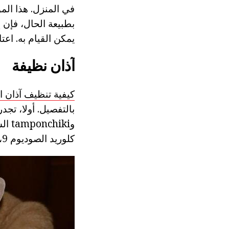
في المنزل. هذا الم
بطبيعة الحال، فإن 
يمكن القيام به. اعت
آذان نظيفة
كيفية تنظيف آذان ا
بالتفصيل. أولا، تجد
وiki
كلوريد الصوديوم 0،9٪ ال (العقيمة) أو محلول، والذي يباع في متاجر الحيوانات الأليفة.