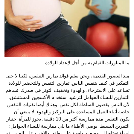
ما المناورات القيام به من أجل لإعداد للولادة
منذ العصور القديمة، ونحن نعلم فوائد تمارين التنفس، لكننا لا حتى
التفكير في كيف يتنفس الناس. تمارين التنفس وللتحضير للولادة
تساعد على الاسترخاء، والهدوء وتخفيف التوتر في صدرك. تساهم
التمارين للنساء الحوامل لترشيد استخدام الأكسجين المستنشق،
لأن الناس يقضون السلطة لكل نفس. وهناك أيضا تقنيات التنفس
خاصة أثناء العمل للمساعدة على التركيز والهدوء. لا ينبغي أن
يكون التنفس مدة ممارسة أكثر من 10 دقيقة. يجوز للمرأة اختيار
التمرين البسيط. يوصي الأطباء ما يلي ممارسة للنساء الحوامل:
امرأة تحتاج إلى وضع يد واحدة على بطنه، والآخر - على الصدر. ثم