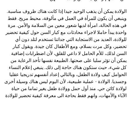
الولادة يمكن أن يذهب الوحيد جيدا إذا كانت هناك ظروف مناسبة.
وينبغي أن يكون للمرأة في العمل في مألوفة، محيط مريح. فقط
في هذه الحالة، امرأة لديها شعور معين من السلامة والأمن. مرة
واحدة يبدأ حاملا لاجراء محادثات مع كبار السن حول كيفية تحضير
للولادة، العديد من الاستجابة التي جداتنا تستخدم لتلد دون أي
تحضير، وكل مرت بسلام، ومع الأطفال كان جيدة. ويقول كبار
السن لذلك، للأم الحامل لا داعي للقلق، لأن اضطرابات إضافية
يمكن أن تؤثر سلبا على صحتها. الطبيعة نفسها تأخذ الرعاية من
كل شيء، حيث ستكون هناك حاجة إلى ذلك. ينبغي إعلام النساء
الحوامل كيف ولادة الطفل، وبالتالي إعداد أنفسهم تدريجيا عقليا
وجسديا. الولادة - عملية طبيعية، لأن اليوم ليس هناك وسيلة أخرى
لولادة كائن حي. منذ أول حمل وولادة طفل يغير تماما من حياة
الآباء والأمهات، وانهم فقط بحاجة الى معرفة كيفية تحضير للولادة