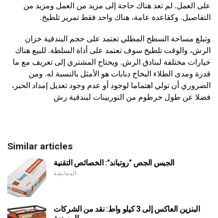
على العمل. لم تعد هناك حاجة إلى مزيد من العمل ومزيد من
التفاصيل. وكقاعدة عامة، هناك واحد فقط تمرير تلطيخ.
وتبلغ مساحة السطح المطلي تعتمد على حجم البندقية خزان
الرش، والوقت تلطيخ سوف تعتمد على أداة السلطة. للبيع هناك
خيارات مختلفة لبنادق الرش. ويحتاج المشتري إلى تعريف مع ما
قدرة ومدى الطلاء البخاخ دبابات هو الأمثل بالنسبة له. ومن
الضروري أن تولي اهتماما لوجود أو عدم وجود تعديل إمداد الحبر،
فضلا عن طول خرطوم من التوربينات لبندقية رش
Similar articles
الجبس الجص "روتباند": الخصائص التقنية
المعايشة
البنزين العاكس إلى 3 كيلو واط: نقد من الشركات