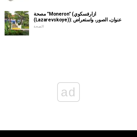
مصحة "Moneron" (ازارفسكوي
(Lazarevskoye)): عنوان، الصور، واستعراض
الصحة
ad