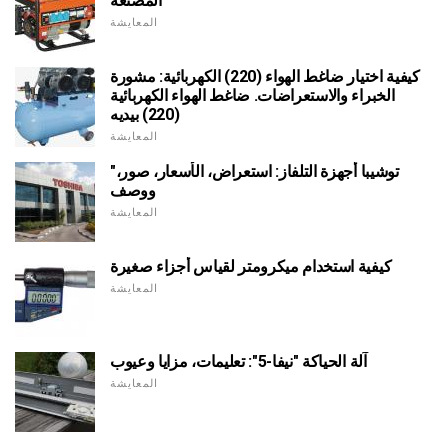
المصنعة
المعايشة
كيفية اختيار ضاغط الهواء (220) الكهربائية: مشورة
الخبراء والاستعراضات. ضاغط الهواء الكهربائية
(220) بيديه
المعايشة
"توشيبا أجهزة التلفاز: استعراض، الأسعار، صور،
ووصف
المعايشة
كيفية استخدام ميكرومتر لقياس أجزاء صغيرة
المعايشة
آلة الحياكة "نيفا-5": تعليمات، مزايا وعيوب
المعايشة