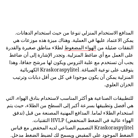
المدافع الاستخدام المنزلي تنوعا من حيث استخدام الدهانات.
يمكن الاعتماد عليها في العملية. وهناك ميزة هذه موزعات هي
النفقات ضئيلة من
الهواء المضغوط
لطلاء مناطق صغيرة والقدرة
على العمل مع أي ضاغط المنزلية. وتجدر الإشارة إلى أن ضاغط
يجب أن تستخدم مع علبة التروس ويكون لها مرشح جفافا، وهذا
يتوقف على نوعية الصباغة. Kraskoraspylitel الكهربائية
المنزلية يمكن أن يكون موجودا في كل من أقل دبابات وترتيب
الخزان العلوي.
للتطبيقات الصناعية هو أكثر المناسب لاستخدام بنادق الهواء، التي
هي أفضل وتطبيقها بسرعة أكبر إلى السطح من الطلاء، حيث يتم
استخدام الطلاء لماما. المدافع المهنية المصنعة من قبل (تدفق
الهواء عالية في الضغط المنخفض) HVLP التقنيات.
Kraskoraspylitel التصميم الصناعي لديه المخفض مع قياس
الضغط الموجود على المقبض ويسمح لك لضبط الضغط مدخل.