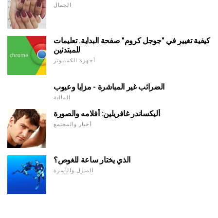
الجمال
كيفية تغيير في "جوجل كروم" صفحة البداية. تعليمات
للمبتدئين
أجهزة الكمبيوتر
الضرائب غير المباشرة - مزايا وعيوب
المالية
أليكساندر غافريلين: أفلامه والصورة
أخبار والمجتمع
الذي يختار ساعة للغوص؟
المنزل والأسرة