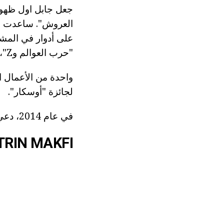
جعل جابل اول ظهور
على أدوار في المشا
"حرب العوالم وZ"، "مرحبا بكم في لكمة" في المسلسل التلفزيوني "الجسم الإثبات".
واحدة من الأعمال ال
لجائزة "أوسكار".
في عام 2014، دعي ممثل لدور رئيسي في "العقرب".
KETRIN MAKFI: بيج 