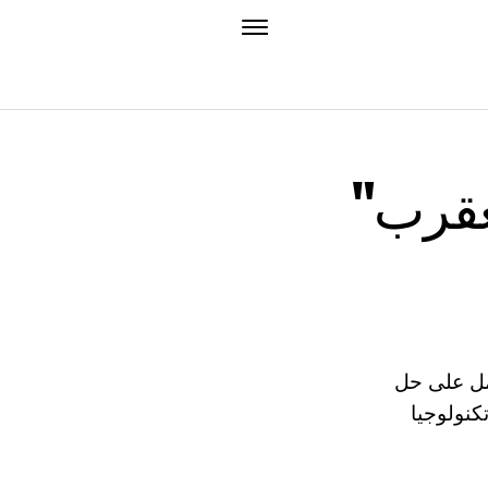
عقرب"
مل على حل
كنولوجيا