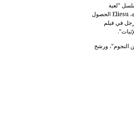
لسل "لعبة
العروش". ساعدت موهبته وخبرته، والذي كان يلتقط في مرحلة الطفولة الزائدة، Eliesu الحصول
لرجل في فيلم
ين النجوم"، ورشح