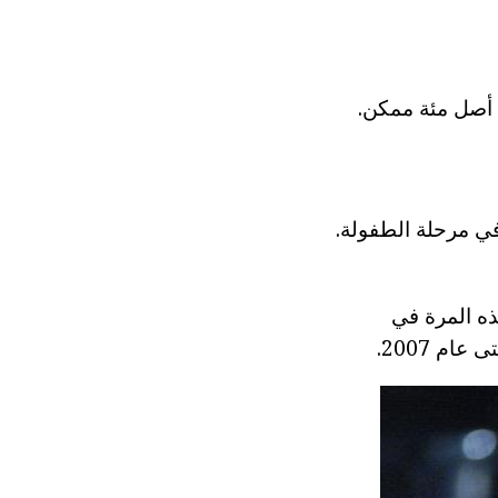
دأ الممثل العمل جابل في مرحلة الطفولة.
الفاعل "العقرب" سلسلة التصوير في Velikoritanii. وهذه المرة في