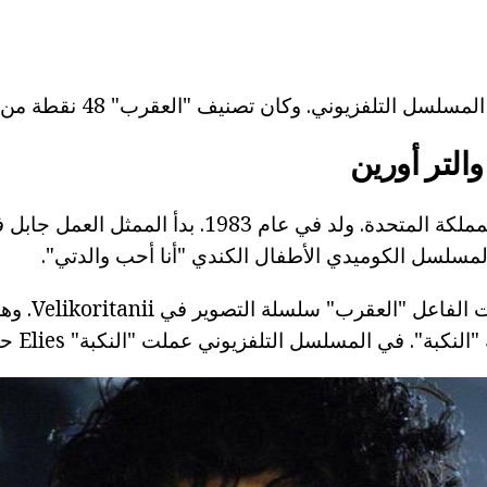
ل التلفزيوني. وكان تصنيف "العقرب" 48 نقطة من أصل مئة ممكن.
والتر أورين
Elies - فاعل من المملكة المتحدة. ولد في عام 1983. ب
لمسلسل الكوميدي الأطفال الكندي "أنا أحب والدتي".
منذ عام 2001، بدأت 
نكبة". في المسلسل التلفزيوني عملت "النكبة" Elies حتى عام 2007.