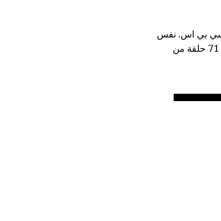
 سي بي اس. نفس
القناة وتبث سلسلة منذ سبتمبر 2014. في هذه اللحظة، أنها أنتجت 3 مواسم و 71 حلقة من