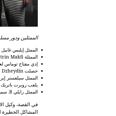
الممثلين ودور مسل
الممثل إيليس غابيل ي
الممثلة Ketrin Makfi يلعب بيج دينين.
إدي مفتاح توماس لعب الد
حصلت Dzheydin فونغ ممثلة دور Heppi Kuinn.
الممثل سيلفستر إيري Stridem يلعب 
يلعب روبرت باتريك د
الممثل رايلي B. سميث يلعب رالف دينين.
في القصة، وكيل الا
المشاكل الخطيرة الت