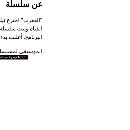
عن سلسلة
"العقرب" اخترع ني
البرنامج. أعلنت بدء
الموسيقى لمسلسل ت