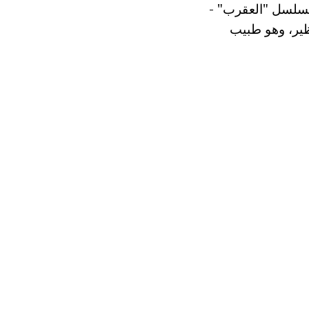
 مسلسل "العقرب" -
ظير، وهو طبيب